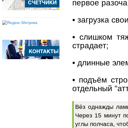
первое разоча
• загрузка св
• слишком тя
страдает;
• длинные эле
• подъём стр
отдельный "ат
Вёз однажды лами
Через 15 минут п
углы полчаса, что