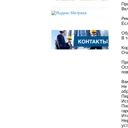
Пр
Вкл
Ре
Есл
Об
В т
Кор
Очи
Пр
Ос
по
Ва
Не
обр
Пер
Ис
По
гар
Ит
Не
ус