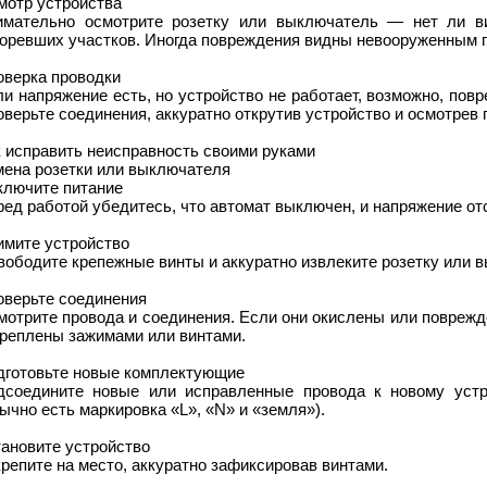
мотр устройства
имательно осмотрите розетку или выключатель — нет ли в
горевших участков. Иногда повреждения видны невооруженным г
оверка проводки
и напряжение есть, но устройство не работает, возможно, повр
верьте соединения, аккуратно открутив устройство и осмотрев 
 исправить неисправность своими руками
мена розетки или выключателя
ключите питание
ед работой убедитесь, что автомат выключен, и напряжение отс
имите устройство
ободите крепежные винты и аккуратно извлеките розетку или 
оверьте соединения
мотрите провода и соединения. Если они окислены или повреж
креплены зажимами или винтами.
дготовьте новые комплектующие
дсоедините новые или исправленные провода к новому устр
ычно есть маркировка «L», «N» и «земля»).
ановите устройство
репите на место, аккуратно зафиксировав винтами.