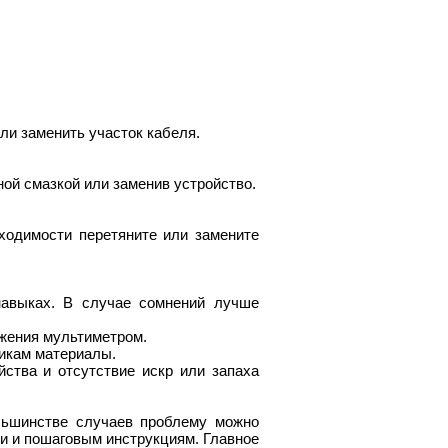
или заменить участок кабеля.
ной смазкой или заменив устройство.
ходимости перетяните или замените
навыках. В случае сомнений лучше
яжения мультиметром.
тикам материалы.
ства и отсутствие искр или запаха
льшинстве случаев проблему можно
и и пошаговым инструкциям. Главное