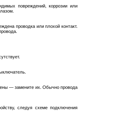
идимых повреждений, коррозии или
лазом.
еждена проводка или плохой контакт.
провода.
утствует.
выключатель.
дены — замените их. Обычно провода
ойству, следуя схеме подключения