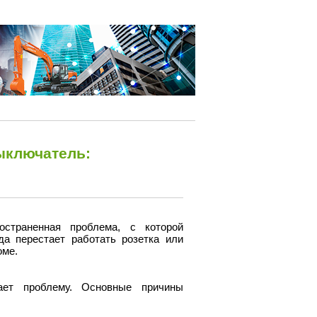
выключатель:
страненная проблема, с которой
да перестает работать розетка или
оме.
ает проблему. Основные причины