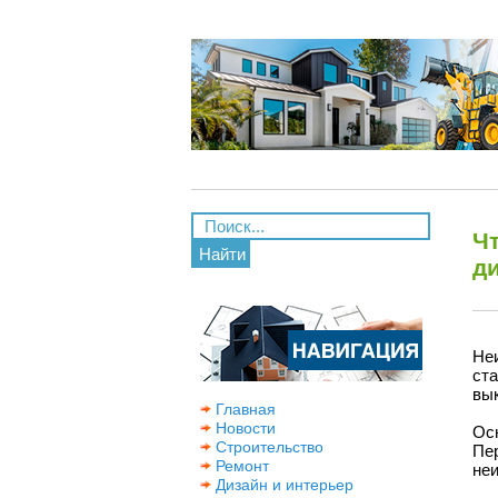
Чт
Найти
д
Не
ст
вык
Главная
Новости
Ос
Строительство
Пе
Ремонт
не
Дизайн и интерьер