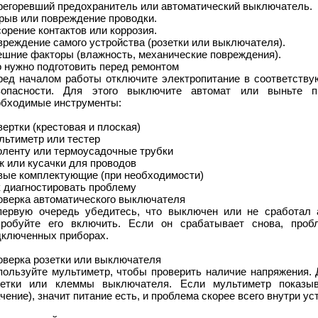
регоревший предохранитель или автоматический выключатель.
рыв или повреждение проводки.
орение контактов или коррозия.
реждение самого устройства (розетки или выключателя).
ешние факторы (влажность, механические повреждения).
 нужно подготовить перед ремонтом
ред началом работы отключите электропитание в соответству
зопасности. Для этого выключите автомат или выньте пр
обходимые инструменты:
ертки (крестовая и плоская)
льтиметр или тестер
оленту или термоусадочные трубки
ж или кусачки для проводов
вые комплектующие (при необходимости)
к диагностировать проблему
оверка автоматического выключателя
первую очередь убедитесь, что выключен или не сработал а
пробуйте его включить. Если он срабатывает снова, про
дключенных приборах.
оверка розетки или выключателя
пользуйте мультиметр, чтобы проверить наличие напряжения. 
зетки или клеммы выключателя. Если мультиметр показы
чение), значит питание есть, и проблема скорее всего внутри ус