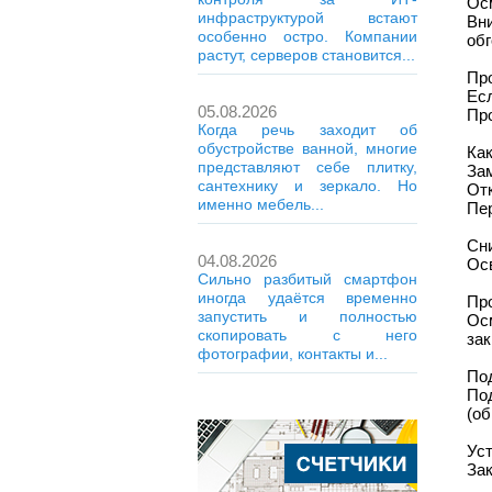
Ос
инфраструктурой встают
Вн
особенно остро. Компании
об
растут, серверов становится...
Пр
Есл
05.08.2026
Про
Когда речь заходит об
обустройстве ванной, многие
Как
представляют себе плитку,
За
сантехнику и зеркало. Но
От
именно мебель...
Пер
Сн
04.08.2026
Осв
Сильно разбитый смартфон
иногда удаётся временно
Пр
запустить и полностью
Ос
скопировать с него
за
фотографии, контакты и...
По
По
(об
Уст
Зак