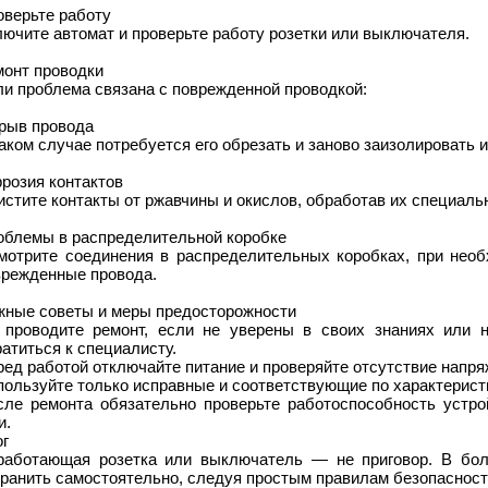
оверьте работу
ючите автомат и проверьте работу розетки или выключателя.
монт проводки
и проблема связана с поврежденной проводкой:
рыв провода
аком случае потребуется его обрезать и заново заизолировать 
розия контактов
стите контакты от ржавчины и окислов, обработав их специаль
облемы в распределительной коробке
мотрите соединения в распределительных коробках, при необ
врежденные провода.
жные советы и меры предосторожности
 проводите ремонт, если не уверены в своих знаниях или 
атиться к специалисту.
ед работой отключайте питание и проверяйте отсутствие напр
пользуйте только исправные и соответствующие по характерис
сле ремонта обязательно проверьте работоспособность устрой
и.
ог
работающая розетка или выключатель — не приговор. В бо
транить самостоятельно, следуя простым правилам безопасност