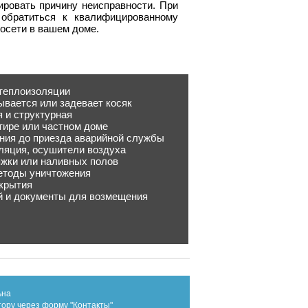
ировать причину неисправности. При
обратиться к квалифицированному
росети в вашем доме.
 теплоизоляции
ывается или задевает косяк
я и структурная
ртире или частном доме
ения до приезда аварийной службы
иляция, осушители воздуха
яжки или наливных полов
методы уничтожения
окрытия
ий и документы для возмещения
ьна
тору через форму "Контакты"