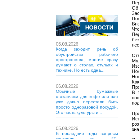
Пе
Об
Зас
Пов
Вн
Что
Пе
бе
06.08.2026
не
Когда заходит речь об
обустройстве рабочего
Отв
пространства, многие сразу
Му
думают о столах, стульях и
Из
технике. Но есть одна...
Но
Но
Ка
06.08.2026
Пр
Обычные бумажные
В 
стаканчики для кофе или чая
по
уже давно перестали быть
по
просто одноразовой посудой.
Это часть культуры и...
Пр
Ис
ро
05.08.2026
зна
В последние годы вопросы
контроля за ИТ-