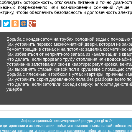
соблюдать осторожность, отключать питание и точно диагност
рьезных повреждениях или возникновении сомнений лучше 
ктрику, чтобы обеспечить безопасность и долговечность элект
Борьба с конденсатом на трубах холодной воды с помощью
Как устранить перекос межкомнатной двери, которая не закр
Ремонт трещин в стенах и на потолке: заделка косметическа
Как избавиться от неприятного запаха из канализации в ква
Что делать, если прорвало трубу отопления или водоснабж
Устранение запотевания окон в квартире: регулировка, вент
Как выровнять старый кривой пол в хрущевке с помощью ст
Борьба с плесенью и грибком в углах квартиры: причины и 
Как устранить скрип деревянного пола без разборки всего п
Что делать, если затопили соседи сверху: алгоритм действ
ущерба
Информационный некоммерческий ресурс goo-gl.ru ©
и цитировании и использовании любых материалов ссылка на сайт обязател
 многими авторами, и если ваши права нарушены - обратитесь к администра