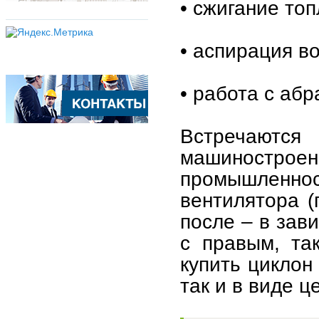
• сжигание то
• аспирация в
• работа с аб
Встречаютс
машиностро
промышленн
вентилятора (
после – в зав
с правым, та
купить циклон
так и в виде ц