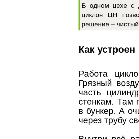
В одном цехе с 
циклон ЦН позво
решение – чистый
Как устроен
Работа цикло
Грязный возд
часть цилинд
стенкам. Там 
в бункер. А о
через трубу с
Внутри всё р