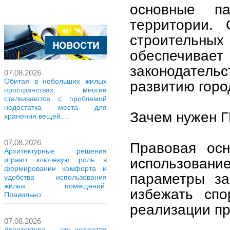
основные па
территории.
строительны
обеспечив
законодател
07.08.2026
Обитая в небольших жилых
развитию горо
пространствах, многие
сталкиваются с проблемой
недостатка места для
Зачем нужен 
хранения вещей....
07.08.2026
Правовая осн
Архитектурные решения
использовани
играют ключевую роль в
формировании комфорта и
параметры за
удобства использования
жилых помещений.
избежать спо
Правильно...
реализации пр
07.08.2026
Архитектура — это искусство