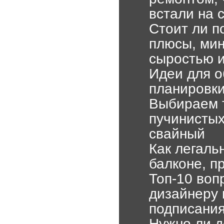
встали на 
Стоит ли п
плюсы, мин
сыростью и
Идеи для о
планировки
Выбираем 
пучинистых
свайный
Как легаль
балконе, п
Топ-10 воп
дизайнеру 
подписания
Нужно ли д