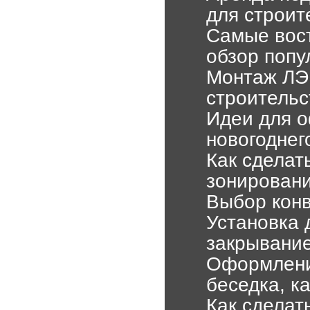
для строит
Самые вост
обзор попу
Монтаж ЛЭП
строительс
Идеи для о
новогоднег
Как сделат
зонировани
Выбор конв
Установка 
закрывани
Оформление
беседка, к
Как сделат