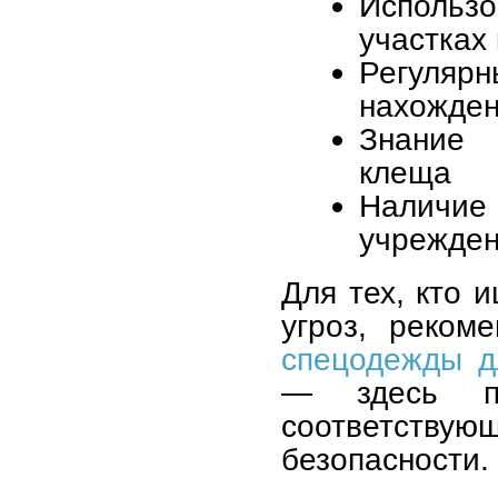
Использ
участках
Регуляр
нахожден
Знание 
клеща
Наличие
учрежде
Для тех, кто 
угроз, реком
спецодежды д
— здесь пр
соответств
безопасности.