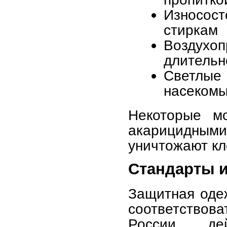
Износост
стиркам
Воздухо
длительн
Светлые 
насеком
Некоторые мо
акарицидными
уничтожают кл
Стандарты 
Защитная оде
соответство
России де