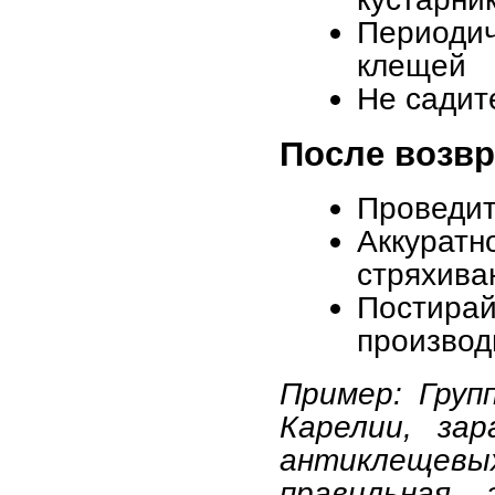
Периодич
клещей
Не садит
После возв
Проведит
Аккурат
стряхива
Постира
производ
Пример: Груп
Карелии, зар
антиклещевы
правильная 