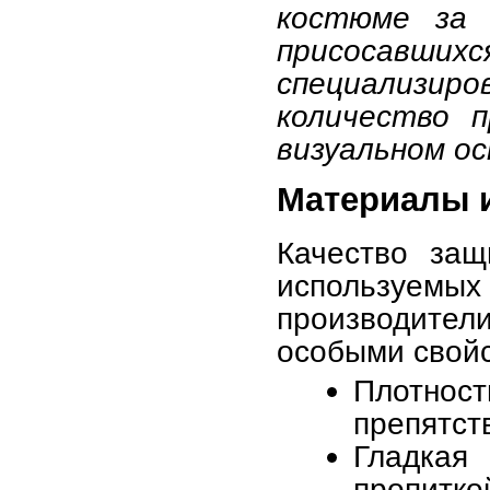
костюме за 
присосавши
специализ
количество п
визуальном ос
Материалы и
Качество защ
используе
производите
особыми свой
Плотно
препятст
Гладкая
пропитко