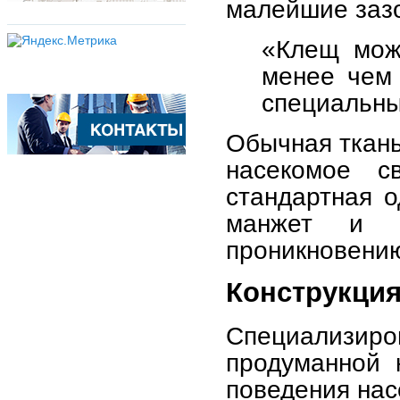
малейшие зазо
«Клещ мож
менее чем 
специальны
Обычная ткань
насекомое с
стандартная о
манжет и д
проникновени
Конструкция
Специализиро
продуманной 
поведения нас