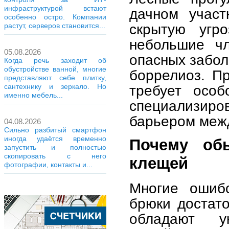
инфраструктурой встают
дачном участ
особенно остро. Компании
скрытую угр
растут, серверов становится...
небольшие чл
05.08.2026
опасных забол
Когда речь заходит об
обустройстве ванной, многие
боррелиоз. П
представляют себе плитку,
требует особ
сантехнику и зеркало. Но
именно мебель...
специализиро
барьером межд
04.08.2026
Сильно разбитый смартфон
иногда удаётся временно
Почему об
запустить и полностью
скопировать с него
клещей
фотографии, контакты и...
Многие ошибо
брюки достат
обладают у