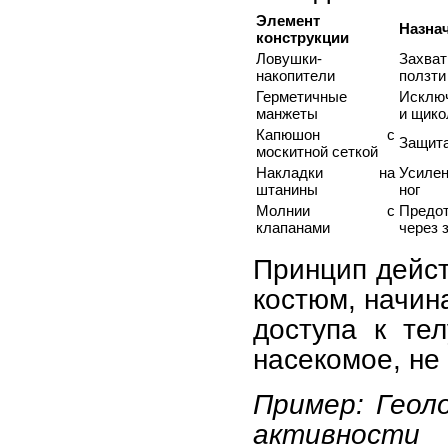
Элемент
Назна
конструкции
Ловушки-
Захва
накопители
ползти
Герметичные
Исключ
манжеты
и щико
Капюшон с
Защита
москитной сеткой
Накладки на
Усиле
штанины
ног
Молнии с
Предо
клапанами
через 
Принцип дейст
костюм, начин
доступа к те
насекомое, не
Пример: Геол
активности