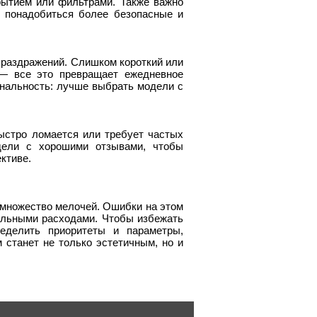
рытием или фильтрами. Также важно
 понадобиться более безопасные и
раздражений. Слишком короткий или
 — все это превращает ежедневное
ональность: лучше выбрать модели с
быстро ломается или требует частых
дели с хорошими отзывами, чтобы
ктиве.
 множество мелочей. Ошибки на этом
ельными расходами. Чтобы избежать
пределить приоритеты и параметры,
 станет не только эстетичным, но и