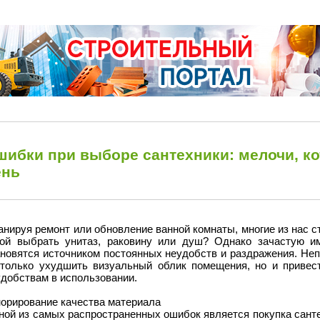
шибки при выборе сантехники: мелочи, к
ень
нируя ремонт или обновление ванной комнаты, многие из нас 
кой выбрать унитаз, раковину или душ? Однако зачастую и
ановятся источником постоянных неудобств и раздражения. Не
 только ухудшить визуальный облик помещения, но и привес
удобствам в использовании.
норирование качества материала
ной из самых распространенных ошибок является покупка сант