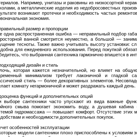
териалов. Например, унитазы и раковины из низкосортной кер
сколами, а металлические изделия из недобросовестных произ
ультате возникают протечки и необходимость частых ремонтов
рвоначальная экономия.
правильный размер и пропорции
е одна распространенная ошибка — неправильный подбор габар
просторной ванной смотрится неуместно, а большой — заним
ущение тесноты. Также важно учитывать высоту установки: сл
удобна для ежедневного использования. Перед покупкой обяза
бедитесь, что выбранная сантехника гармонично впишется в инт
подходящий дизайн и стиль
лочь, которая кажется незначительной, но влияет на общу
временный минимализм требует лаконичной и гладкой са
ассический стиль — более декоративных элементов. Несовпаде
лает комнату негармоничной и может раздражать каждый день.
дооценка функций и дополнительных опций
и выборе сантехники часто упускают из вида важные функ
ойного смыва помогает экономить воду, а душевая кабина
стемой гидромассажа — повышает комфорт. Отсутствие этих ме
удобствам и необходимости дополнительных покупок.
учет особенностей эксплуатации
которые модели сантехники плохо приспособлены к условиям эк