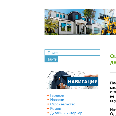
О
Найти
д
Пла
ка
ст
Главная
не
Новости
не
Строительство
Ремонт
Иг
Дизайн и интерьер
Од