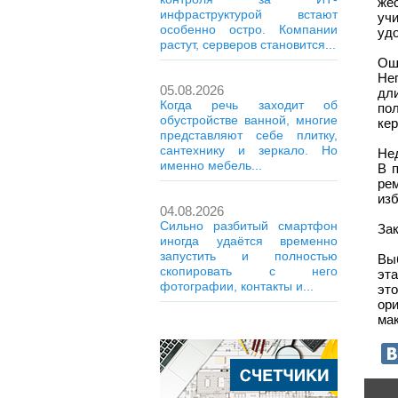
же
инфраструктурой встают
уч
особенно остро. Компании
уд
растут, серверов становится...
Ош
Не
05.08.2026
дл
Когда речь заходит об
по
обустройстве ванной, многие
кер
представляют себе плитку,
сантехнику и зеркало. Но
Не
именно мебель...
В 
ре
изб
04.08.2026
Сильно разбитый смартфон
За
иногда удаётся временно
запустить и полностью
Вы
скопировать с него
эт
фотографии, контакты и...
эт
ор
ма