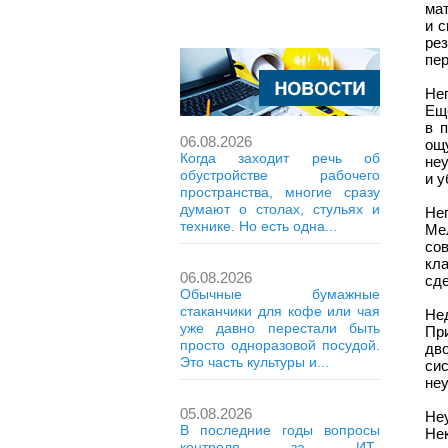
ма
и 
рез
пе
Не
Ещ
в 
06.08.2026
ощ
Когда заходит речь об
не
обустройстве рабочего
и у
пространства, многие сразу
думают о столах, стульях и
Не
технике. Но есть одна...
Ме
со
кл
06.08.2026
сде
Обычные бумажные
стаканчики для кофе или чая
Не
уже давно перестали быть
Пр
просто одноразовой посудой.
дв
Это часть культуры и...
си
не
05.08.2026
Не
В последние годы вопросы
Не
контроля за ИТ-