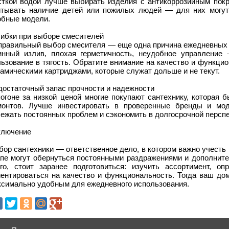
сткой водой лучше выбирать изделия с антикоррозийным пок
итывать наличие детей или пожилых людей — для них могут
обные модели.
ибки при выборе смесителей
правильный выбор смесителя — еще одна причина ежедневных 
инный излив, плохая герметичность, неудобное управление
льзование в тягость. Обратите внимание на качество и функци
амическими картриджами, которые служат дольше и не текут.
достаточный запас прочности и надежности
погоне за низкой ценой многие покупают сантехнику, которая 
монтов. Лучше инвестировать в проверенные бренды и мо
ежать постоянных проблем и сэкономить в долгосрочной перспе
ключение
бор сантехники — ответственное дело, в котором важно учесть
апе могут обернуться постоянными раздражениями и дополнит
ого, стоит заранее подготовиться: изучить ассортимент, о
иентироваться на качество и функциональность. Тогда ваш дом
ксимально удобным для ежедневного использования.