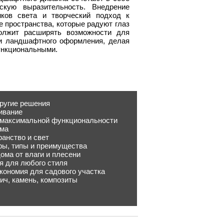
ескую выразительность. Внедрение
иков света и творческий подход к
 пространства, которые радуют глаз
олжит расширять возможности для
и ландшафтного оформления, делая
ункциональными.
другие решения
ивание
я максимальной функциональности
ома
ранство и свет
ры, типы и преимущества
ома от влаги и плесени
я для любого стиля
кономия для садового участка
ич, камень, композиты