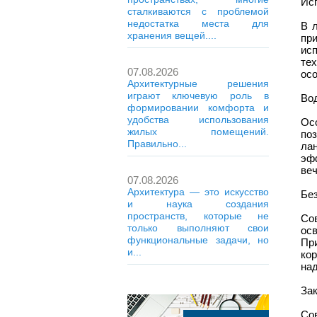
Ис
сталкиваются с проблемой
недостатка места для
В 
хранения вещей....
пр
ис
те
07.08.2026
ос
Архитектурные решения
играют ключевую роль в
Во
формировании комфорта и
удобства использования
Ос
жилых помещений.
по
Правильно...
ла
эф
веч
07.08.2026
Архитектура — это искусство
Без
и наука создания
пространств, которые не
Со
только выполняют свои
ос
функциональные задачи, но
Пр
и...
ко
на
За
Со