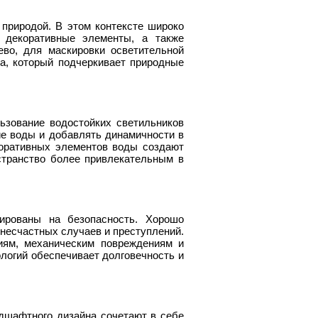
природой. В этом контексте широко
 декоративные элементы, а также
ево, для маскировки осветительной
та, который подчеркивает природные
зование водостойких светильников
е воды и добавлять динамичности в
коративных элементов воды создают
странство более привлекательным в
ированы на безопасность. Хорошо
несчастных случаев и преступлений.
иям, механическим повреждениям и
логий обеспечивает долговечность и
дшафтного дизайна сочетают в себе