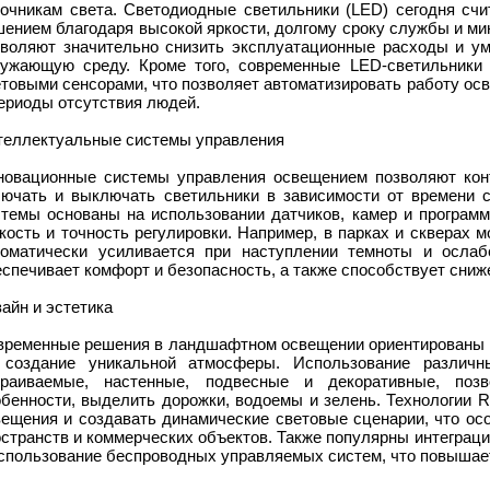
точникам света. Светодиодные светильники (LED) сегодня сч
шением благодаря высокой яркости, долгому сроку службы и м
зволяют значительно снизить эксплуатационные расходы и ум
ружающую среду. Кроме того, современные LED-светильники
товыми сенсорами, что позволяет автоматизировать работу ос
ериоды отсутствия людей.
теллектуальные системы управления
новационные системы управления освещением позволяют конт
лючать и выключать светильники в зависимости от времени с
стемы основаны на использовании датчиков, камер и программ
кость и точность регулировки. Например, в парках и скверах 
томатически усиливается при наступлении темноты и ослаб
спечивает комфорт и безопасность, а также способствует сниж
айн и эстетика
временные решения в ландшафтном освещении ориентированы не
 создание уникальной атмосферы. Использование различны
траиваемые, настенные, подвесные и декоративные, позв
обенности, выделить дорожки, водоемы и зелень. Технологии
вещения и создавать динамические световые сценарии, что ос
странств и коммерческих объектов. Также популярны интеграц
использование беспроводных управляемых систем, что повышае