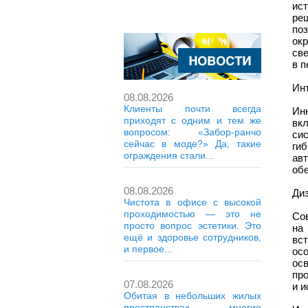
ис
ре
по
ок
све
в п
Ин
08.08.2026
Клиенты почти всегда
Ин
приходят с одним и тем же
вк
вопросом: «Забор-ранчо
си
сейчас в моде?» Да, такие
гиб
ограждения стали...
ав
обе
08.08.2026
Диз
Чистота в офисе с высокой
проходимостью — это не
Со
просто вопрос эстетики. Это
на
ещё и здоровье сотрудников,
вс
и первое...
ос
ос
про
07.08.2026
и 
Обитая в небольших жилых
пространствах, многие