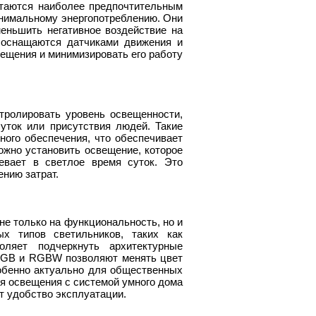
итаются наиболее предпочтительным
инимальному энергопотреблению. Они
еньшить негативное воздействие на
 оснащаются датчиками движения и
вещения и минимизировать его работу
ролировать уровень освещенности,
уток или присутствия людей. Такие
ного обеспечения, что обеспечивает
можно установить освещение, которое
евает в светлое время суток. Это
ению затрат.
 только на функциональность, но и
х типов светильников, таких как
оляет подчеркнуть архитектурные
 RGB и RGBW позволяют менять цвет
обенно актуально для общественных
ия освещения с системой умного дома
т удобство эксплуатации.