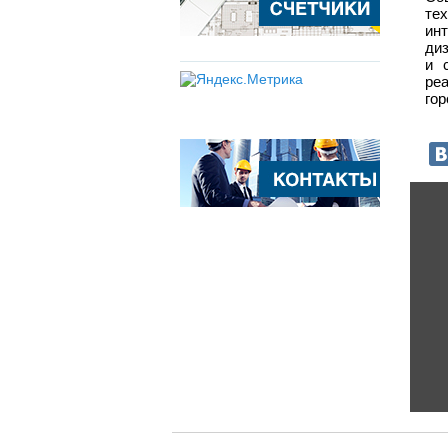
те
ин
ди
и 
ре
го