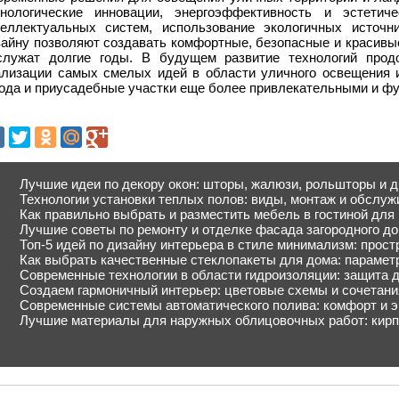
хнологические инновации, энергоэффективность и эстетич
теллектуальных систем, использование экологичных источн
зайну позволяют создавать комфортные, безопасные и красивые
служат долгие годы. В будущем развитие технологий прод
ализации самых смелых идей в области уличного освещения 
рода и приусадебные участки еще более привлекательными и ф
Лучшие идеи по декору окон: шторы, жалюзи, рольшторы и 
Технологии установки теплых полов: виды, монтаж и обслуж
Как правильно выбрать и разместить мебель в гостиной дл
Лучшие советы по ремонту и отделке фасада загородного д
Топ-5 идей по дизайну интерьера в стиле минимализм: прост
Как выбрать качественные стеклопакеты для дома: парамет
Современные технологии в области гидроизоляции: защита д
Создаем гармоничный интерьер: цветовые схемы и сочетани
Современные системы автоматического полива: комфорт и э
Лучшие материалы для наружных облицовочных работ: кирп