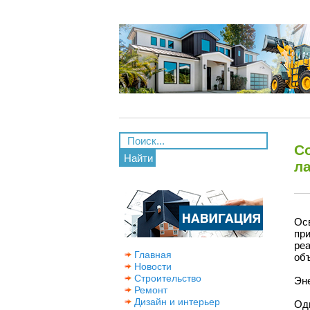
С
Найти
л
Ос
пр
ре
Главная
об
Новости
Строительство
Эн
Ремонт
Дизайн и интерьер
Од