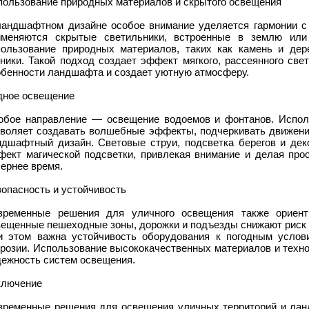
пользование природных материалов и скрытого освещения
ландшафтном дизайне особое внимание уделяется гармонии с 
именяются скрытые светильники, встроенные в землю или
пользование природных материалов, таких как камень и дер
хники. Такой подход создает эффект мягкого, рассеянного све
обенности ландшафта и создает уютную атмосферу.
дное освещение
обое направление — освещение водоемов и фонтанов. Исполь
зволяет создавать волшебные эффекты, подчеркивать движени
ндшафтный дизайн. Световые струи, подсветка берегов и де
фект магической подсветки, привлекая внимание и делая про
ернее время.
опасность и устойчивость
временные решения для уличного освещения также ориент
вещенные пешеходные зоны, дорожки и подъезды снижают риск 
и этом важна устойчивость оборудования к погодным услов
ррозии. Использование высококачественных материалов и техно
дежность систем освещения.
ключение
временные решения для освещения уличных территорий и лан