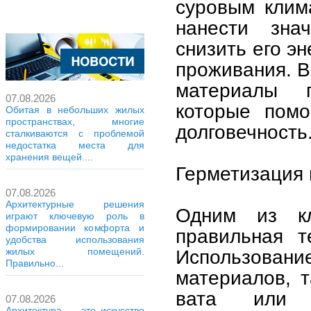
суровым клима
нанести зна
снизить его э
проживания. В
материалы 
07.08.2026
которые помо
Обитая в небольших жилых
пространствах, многие
долговечность
сталкиваются с проблемой
недостатка места для
хранения вещей....
Герметизация 
07.08.2026
Архитектурные решения
Одним из кл
играют ключевую роль в
формировании комфорта и
правильная т
удобства использования
Использован
жилых помещений.
Правильно...
материалов, т
вата или э
07.08.2026
Архитектура — это искусство