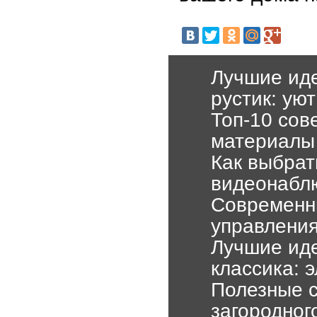
Лучшие иде
рустик: ую
Топ-10 сов
материалы
Как выбрат
видеонабл
Современн
управлени
Лучшие иде
классика: 
Полезные с
загородног