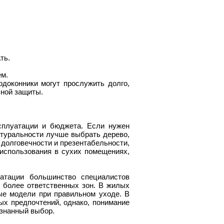
ть.
ем.
доконники могут прослужить долго,
ьной защиты.
сплуатации и бюджета. Если нужен
атуральности лучше выбрать дерево,
 долговечности и презентабельности,
использования в сухих помещениях,
уатации большинство специалистов
 более ответственных зон. В жилых
ные модели при правильном уходе. В
ых предпочтений, однако, понимание
ознанный выбор.