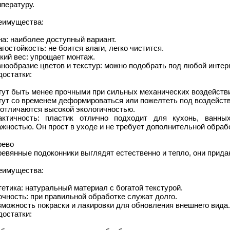
пературу.
еимущества:
а: наиболее доступный вариант.
гостойкость: не боится влаги, легко чистится.
кий вес: упрощает монтаж.
нообразие цветов и текстур: можно подобрать под любой интер
достатки:
гут быть менее прочными при сильных механических воздейств
гут со временем деформироваться или пожелтеть под воздейст
 отличаются высокой экологичностью.
актичность: пластик отлично подходит для кухонь, ванн
жностью. Он прост в уходе и не требует дополнительной обраб
рево
евянные подоконники выглядят естественно и тепло, они прида
еимущества:
етика: натуральный материал с богатой текстурой.
чность: при правильной обработке служат долго.
можность покраски и лакировки для обновления внешнего вида.
достатки: