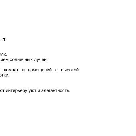
ьер.
иях.
вием солнечных лучей.
ых комнат и помещений с высокой
отки.
ют интерьеру уют и элегантность.