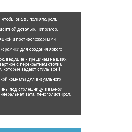
и, чтобы она выполняла роль
центной деталью, например,
ляцией и противопожарными
 керамики для создания яркого
ок, ведущие к трещинам на швах
вартире с перекрытием стояка
м, которые задают стиль всей
ькой комнаты для визуального
шины под столешницу в ванной
минеральная вата, пенополистирол,