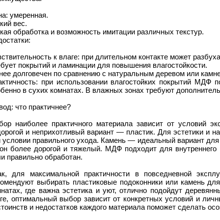
а: умеренная.
кий вес.
кая обработка и возможность имитации различных текстур.
достатки:
ствительность к влаге: при длительном контакте может разбуха
ебует покрытий и ламинации для повышения влагостойкости.
нее долговечен по сравнению с натуральным деревом или камн
актичность: при использовании влагостойких покрытий МДФ по
бенно в сухих комнатах. В влажных зонах требуют дополнител
од: что практичнее?
бор наиболее практичного материала зависит от условий эк
дорогой и неприхотливый вариант — пластик. Для эстетики и н
 условии правильного ухода. Камень — идеальный вариант для
 он более дорогой и тяжелый. МДФ подходит для внутреннего 
и правильно обработан.
ак, для максимальной практичности в повседневной экспл
комендуют выбирать пластиковые подоконники или камень для
мнатах, где важна эстетика и уют, отлично подойдут деревян
оге, оптимальный выбор зависит от конкретных условий и личн
тоинств и недостатков каждого материала поможет сделать ос