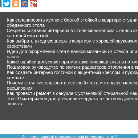
Как спланировать кухню с барной стойкой в квартире-студи
обеденного стола
Секреты создания интерьера в стиле минимализм с одной ак
картиной или вазой
Как выбрать входную дверь в квартиру с хорошей звукоизо
свойствами
Идеи для оформления стен в ванной мозаикой из стекла или
панно
Какие ошибки допускают при монтаже гипсокартона на потол
Пошаговое руководство по замене радиаторов отопления в к
Как создать интерьер гостиной с акцентным креслом и пуфо
комнате
Почему стоит использовать светлый пол в интерьере мален
расширения
Как провести ремонт в санузле с установкой стиральной ма
Топ-10 материалов для утепления чердака в частном доме: 
эковата
Информационный некоммерческий ресурс goo-gl.ru ©