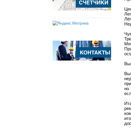
Цен
Лег
Лёг
Не
Чув
Тр
Ме
Пр
осо
Выв
Вы
не
при
но
есл
Ит
ре
ко
ит
дос