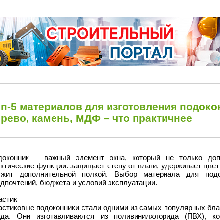
п-5 материалов для изготовления подоко
рево, камень, МДФ – что практичнее
доконник – важный элемент окна, который не только доп
ктические функции: защищает стену от влаги, удерживает цве
ужит дополнительной полкой. Выбор материала для подо
дпочтений, бюджета и условий эксплуатации.
астик
астиковые подоконники стали одними из самых популярных благ
ода. Они изготавливаются из поливинилхлорида (ПВХ), к