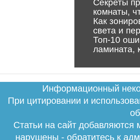
Секреты пр
комнаты, ч
Как зонир
света и пе
Топ-10 оши
ламината, 
Информационный неком
При цитировании и использова
об
Статьи на сайт добавляются 
нарушены - обратитесь к ад