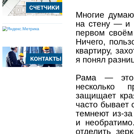
Многие думаю
на стену — и 
первом своём
Ничего, польз
квартиру, захо
я понял разниц
Рама — это
несколько п
защищает края
часто бывает 
темнеют из-за
и необратимо
отделить зер