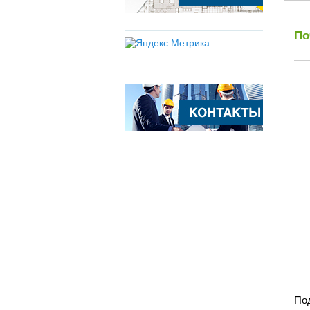
По
Под