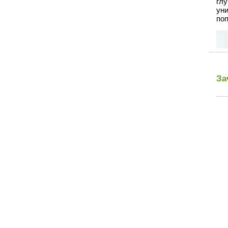
гл
ун
поп
За