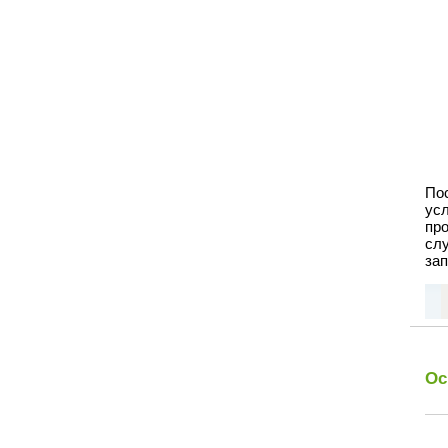
По
ус
пр
сл
зап
Ос