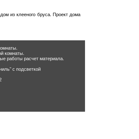
дом из клееного бруса. Проект дома
комнаты.
ой комнаты.
ные работы расчет материала.
ниль" с подсветкой
2