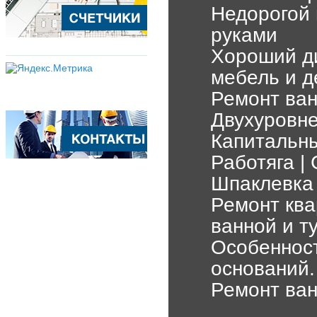
Недорогой
руками
Хороший д
мебель и д
Ремонт ван
Двухуровне
Капитальн
Работяга |
Шпаклевка 
Ремонт ква
ванной и т
Особеннос
оснований.
Ремонт ван