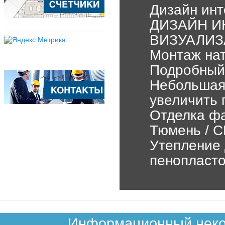
Дизайн инт
ДИЗАЙН И
ВИЗУАЛИ
Монтаж нат
Подробный 
Небольшая
увеличить 
Отделка фа
Тюмень / 
Утепление 
пенопласт
Информационный неком