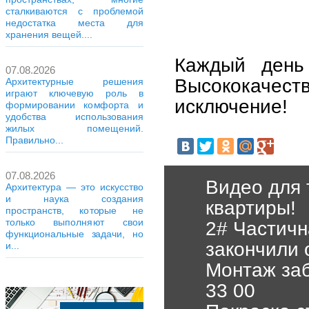
сталкиваются с проблемой
недостатка места для
хранения вещей....
Каждый день
07.08.2026
Высококаче
Архитектурные решения
играют ключевую роль в
исключение!
формировании комфорта и
удобства использования
жилых помещений.
Правильно...
07.08.2026
Видео для 
Архитектура — это искусство
и наука создания
квартиры!
пространств, которые не
только выполняют свои
2# Частичн
функциональные задачи, но
закончили 
и...
Монтаж заб
33 00