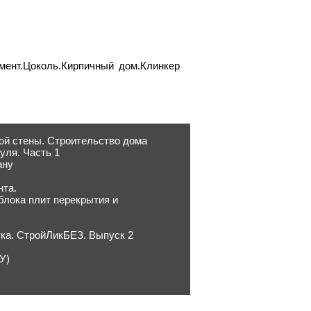
мент.Цоколь.Кирпичный дом.Клинкер
 стены. Строительство дома
уля. Часть 1
ану
нта.
блока плит перекрытия и
тка. СтройЛикБЕЗ. Выпуск 2
У)