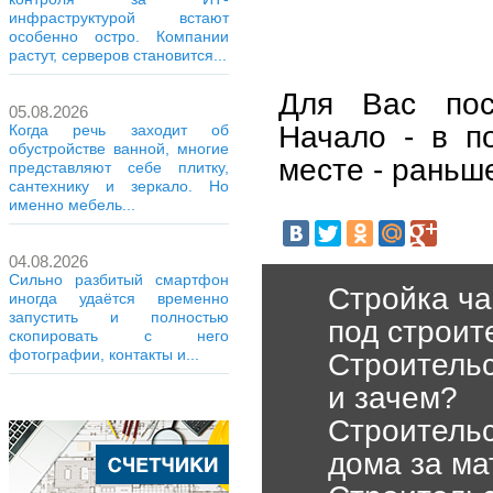
инфраструктурой встают
особенно остро. Компании
растут, серверов становится...
Для Вас пос
05.08.2026
Начало - в п
Когда речь заходит об
обустройстве ванной, многие
месте - раньше
представляют себе плитку,
сантехнику и зеркало. Но
именно мебель...
04.08.2026
Сильно разбитый смартфон
Стройка ча
иногда удаётся временно
запустить и полностью
под строит
скопировать с него
фотографии, контакты и...
Строительс
и зачем?
Строительс
дома за ма