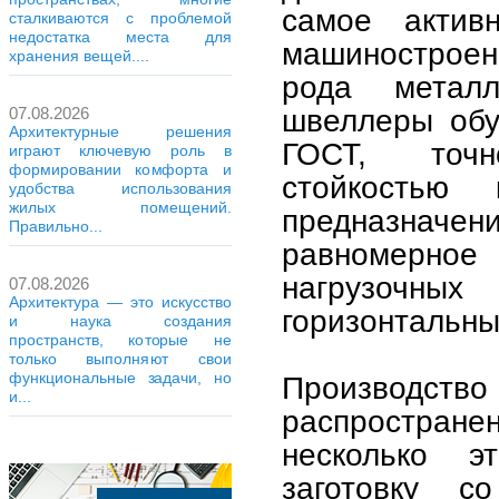
самое актив
сталкиваются с проблемой
недостатка места для
машиностроен
хранения вещей....
рода металл
швеллеры обу
07.08.2026
Архитектурные решения
ГОСТ, точн
играют ключевую роль в
формировании комфорта и
стойкостью
удобства использования
жилых помещений.
предназначе
Правильно...
равномерное
нагрузочных
07.08.2026
Архитектура — это искусство
горизонтальны
и наука создания
пространств, которые не
только выполняют свои
функциональные задачи, но
Производство 
и...
распростране
несколько э
заготовку с