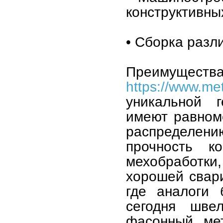
конструктивны
• Сборка разл
Преимущест
https://www.met
уникальной 
имеют равном
распределен
прочность к
мехобработк
хорошей свари
где аналоги 
сегодня шве
фасонный мет