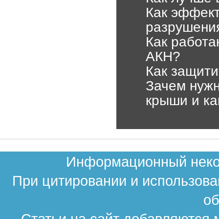
Как эффект
разрушения
Как работ
АКН?
Как защити
Зачем нужн
крыши и ка
Информационный неком
При цитировании и использова
об
Статьи на сайт добавляются 