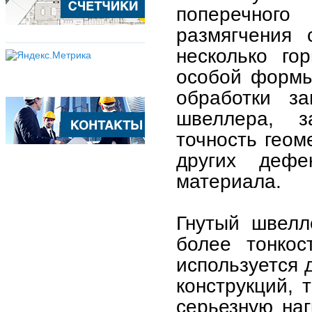
поперечного
размягчения 
несколько го
особой формы
обработки за
швеллера, з
точность геом
других дефе
материала.
Гнутый швелл
более тонкос
используется 
конструкций,
серьезную наг