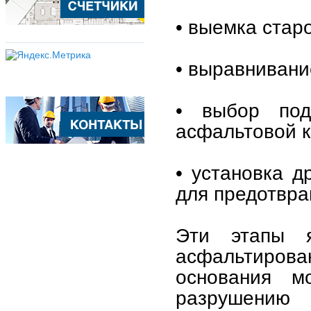
• выемка стар
• выравнивани
• выбор под
асфальтовой к
• установка д
для предотвра
Эти этапы я
асфальтиров
основания м
разрушению