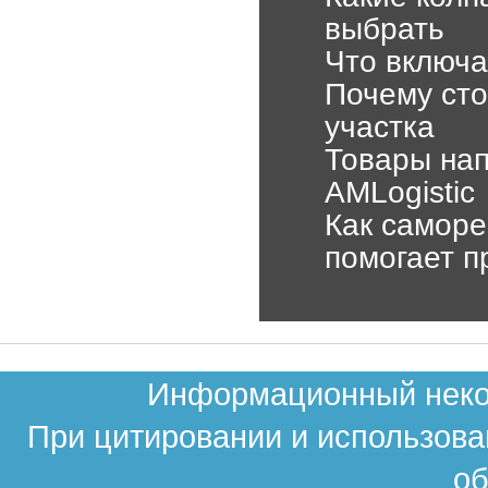
выбрать
Что включа
Почему сто
участка
Товары нап
AMLogistic
Как самор
помогает п
Информационный неком
При цитировании и использова
об