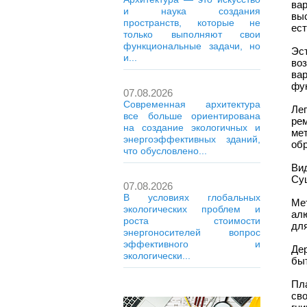
вар
и наука создания
вы
пространств, которые не
ест
только выполняют свои
функциональные задачи, но
Эс
и...
во
ва
фу
07.08.2026
Современная архитектура
Ле
все больше ориентирована
ре
на создание экологичных и
ме
энергоэффективных зданий,
об
что обусловлено...
Ви
Су
07.08.2026
В условиях глобальных
Ме
экологических проблем и
ал
роста стоимости
для
энергоносителей вопрос
эффективного и
Дер
экологически...
быт
Пл
св