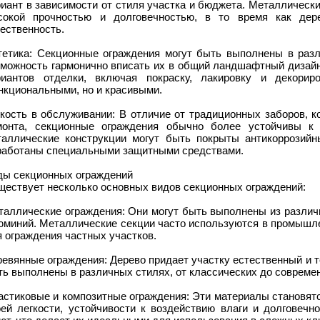
иант в зависимости от стиля участка и бюджета. Металлическ
сокой прочностью и долговечностью, в то время как де
ественность.
тетика: Секционные ограждения могут быть выполнены в разл
зможность гармонично вписать их в общий ландшафтный дизайн
риантов отделки, включая покраску, лакировку и декорир
нкциональными, но и красивыми.
гкость в обслуживании: В отличие от традиционных заборов, к
монта, секционные ограждения обычно более устойчивы к 
таллические конструкции могут быть покрыты антикоррозийн
работаны специальными защитными средствами.
ды секционных ограждений
ществует несколько основных видов секционных ограждений:
таллические ограждения: Они могут быть выполнены из различ
юминий. Металлические секции часто используются в промышле
 ограждения частных участков.
евянные ограждения: Дерево придает участку естественный и 
ь выполнены в различных стилях, от классических до совреме
астиковые и композитные ограждения: Эти материалы становят
оей легкости, устойчивости к воздействию влаги и долговечн