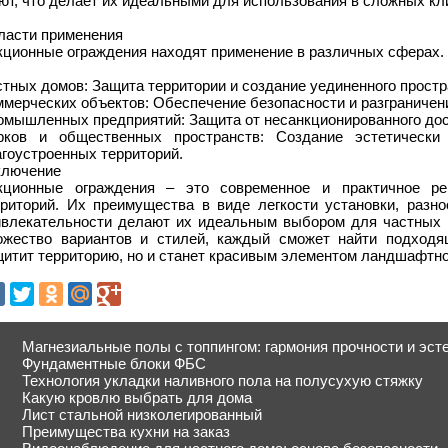
ют, что делает их идеальными для использования в сложных кл
ласти применения
кционные ограждения находят применение в различных сферах.
тных домов: Защита территории и создание уединенного простр
мерческих объектов: Обеспечение безопасности и разграничени
омышленных предприятий: Защита от несанкционированного дос
рков и общественных пространств: Создание эстетически 
гоустроенных территорий.
ключение
кционные ограждения – это современное и практичное р
рриторий. Их преимущества в виде легкости установки, разно
ивлекательности делают их идеальным выбором для частных 
ожество вариантов и стилей, каждый сможет найти подходящ
итит территорию, но и станет красивым элементом ландшафтно
Магнезиальные полы с топпингом: гармония прочности и эст
Фундаментные блоки ФБС
Технология укладки наливного пола на полусухую стяжку
Какую кровлю выбрать для дома
Лист стальной низколегированный
Преимущества кухни на заказ