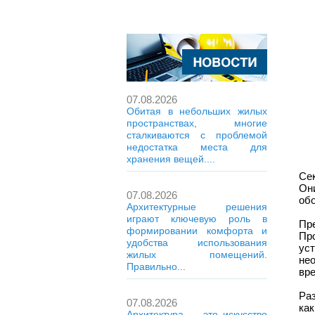
07.08.2026
Обитая в небольших жилых
пространствах, многие
сталкиваются с проблемой
недостатка места для
хранения вещей....
Се
Он
07.08.2026
обо
Архитектурные решения
играют ключевую роль в
Пр
формировании комфорта и
Пр
удобства использования
ус
жилых помещений.
не
Правильно...
вре
Ра
07.08.2026
ка
Архитектура — это искусство