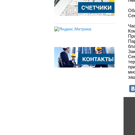
гни
Об
Се
Час
Ком
Пр
Па
бла
За
Се
те
пр
мн
защ