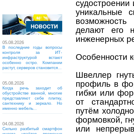
судостроении 
уникальные с
возможность
делают его 
инженерных р
05.08.2026
В последние годы вопросы
контроля за ИТ-
Особенности к
инфраструктурой встают
особенно остро. Компании
растут, серверов становится...
Швеллер гнут
профиль в фо
05.08.2026
Когда речь заходит об
гибки или фор
обустройстве ванной, многие
представляют себе плитку,
от стандартн
сантехнику и зеркало. Но
путём холодно
именно мебель...
формовкой, гн
04.08.2026
или непрерыв
Сильно разбитый смартфон
иногда удаётся временно