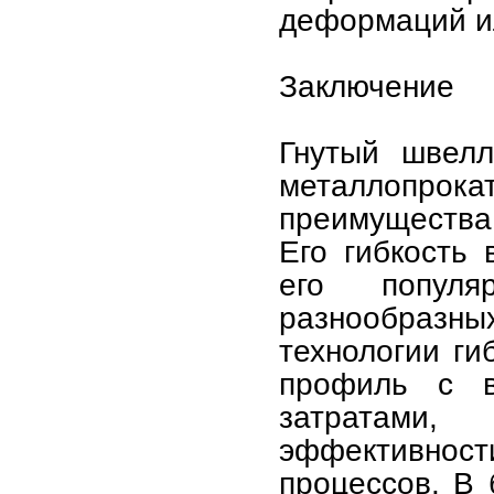
деформаций и
Заключение
Гнутый швел
металлопрока
преимущества
Его гибкость 
его попул
разнообразн
технологии ги
профиль с в
затратами
эффективност
процессов. В 