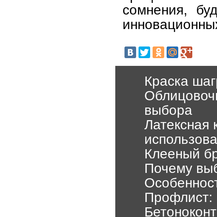
сомнения, бу
инновационных
Краска шаг
Облицовочн
выбора
Латексная 
использов
Клееный б
Почему вы
Особенност
Профлист:
Бетоноконт