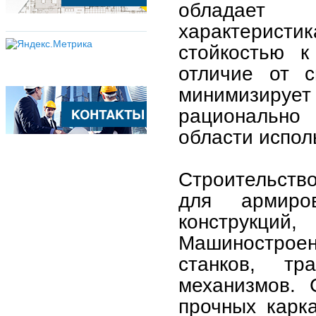
обладает
характерист
стойкостью к
отличие от с
минимизирует 
рационально 
области испол
Строительств
для армиро
конструкци
Машинострое
станков, тр
механизмов. 
прочных карка