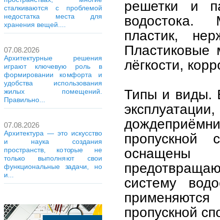
решетки и п
сталкиваются с проблемой
недостатка места для
водостока. 
хранения вещей....
пластик, не
Пластиковые 
07.08.2026
Архитектурные решения
лёгкости, кор
играют ключевую роль в
формировании комфорта и
удобства использования
Типы и виды. 
жилых помещений.
Правильно...
эксплуатации
дождеприёмн
07.08.2026
Архитектура — это искусство
пропускной с
и наука создания
оснащены
пространств, которые не
только выполняют свои
предотвраща
функциональные задачи, но
и...
систему водо
применяются
пропускной сп