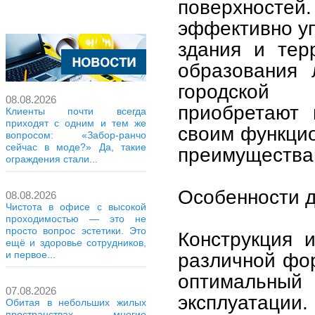
поверхност
эффективно у
здания и тер
образования 
городской 
08.08.2026
приобретают 
Клиенты почти всегда
приходят с одним и тем же
своим функци
вопросом: «Забор-ранчо
сейчас в моде?» Да, такие
преимущества
ограждения стали...
Особенности 
08.08.2026
Чистота в офисе с высокой
проходимостью — это не
просто вопрос эстетики. Это
Конструкция 
ещё и здоровье сотрудников,
различной фор
и первое...
оптимальный
07.08.2026
эксплуатаци
Обитая в небольших жилых
пространствах, многие