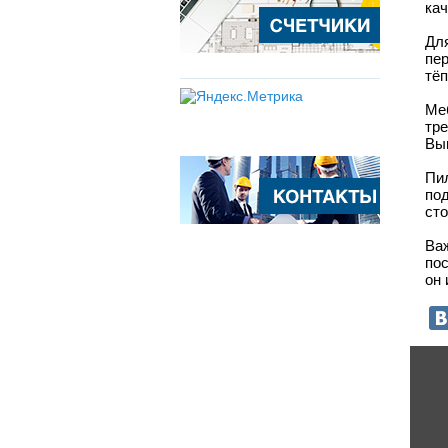
кач
Дл
пе
тёп
Ме
тр
Выг
Пи
под
сто
Ва
по
он 