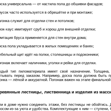
оска универсальна — от настила пола до обшивки фасадов;
русок часто используется в обрешётке и при монтаже;
агонка служит для отделки стен и потолков;
лок-хаус имитирует сруб и хорош для внешней отделки;
митация бруса применяется для стен внутри дома;
оска пола укладывается в жилых помещениях и банях;
ебельный щит идёт на полки, столешницы и подоконники;
огонаж включает наличники, уголки и рейки для отделки.
ждый тип пиломатериала имеет своё назначение. Толщина,
итывать перед заказом. Например, доска пола должна быть 
онка — лёгкой и аккуратной. Погонаж важен на этапе финальной
ревянные лестницы, лиственница и изделия из масс
ли в доме нужно соединить этажи, без лестницы не обойтись.
росом из-за уюта и удобства. Комплектующие к ним — ступени,