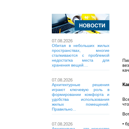
07.08.2026
Обитая в небольших жилых
пространствах, многие
сталкиваются с проблемой
Пи
недостатка места для
ве
хранения вещей....
кач
07.08.2026
Ка
Архитектурные решения
играют ключевую роль в
формировании комфорта и
Все
удобства использования
что
жилых помещений.
Правильно...
Вот
• б
07.08.2026
Архитектура — это искусство