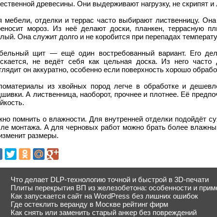
ественной древесины. Они выдерживают нагрузку, не скрипят и 
я мебели, отделки и террас часто выбирают лиственницу. Она
реносит мороз. Из неё делают доски, планкен, террасную пл
лый. Она служит долго и не коробится при перепадах температ
бельный щит — ещё один востребованный вариант. Его дел
ескается, не ведёт себя как цельная доска. Из него часто 
лядит он аккуратно, особенно если поверхность хорошо обрабо
ломатериалы из хвойных пород легче в обработке и дешевле
шивки. А лиственница, наоборот, прочнее и плотнее. Её предпо
йкость.
жно помнить о влажности. Для внутренней отделки подойдёт с
сле монтажа. А для черновых работ можно брать более влажный
изменит размеры.
Что делает DLP-технологию точной и быстрой в 3D-печати
Плиты перекрытия ВП из железобетона: особенности и прим
Как запускается сайт на WordPress без лишних ошибок
Где остеклить веранду в Москве рейтинг фирм
Как снять или заменить старый анкер без повреждений