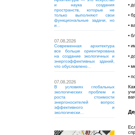
• д
и наука создания
пространств, которые не
• б
только выполняют свои
функциональные задачи, но
• в
и...
• б
07.08.2026
• и
Современная архитектура
все больше ориентирована
• д
на создание экологичных и
энергоэффективных зданий,
• м
что обусловлено...
• п
07.08.2026
Ка
В условиях глобальных
уч
экологических проблем и
ваг
роста стоимости
энергоносителей вопрос
эффективного и
Де
экологически...
Ес
сп