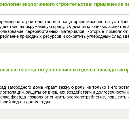
хнологии экологичного строительства: применение 
временное строительство всё чаще ориентировано на устойчив
здействия на окружающую среду. Одним из ключевых аспектов э
пользование переработанных материалов, которые позволяют
ребление природных ресурсов и сократить углеродный след зда
лезные советы по утеплению и отделке фасада заго
ад загородного дома играет важную роль не только в его эсте
лоизоляции, защиты от внешних воздействий и долговечности 
елка фасада позволяют снизить энергопотребление, повысить 
шний вид на долгие годы.