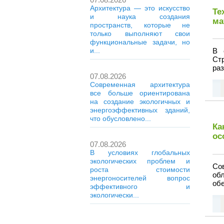
Архитектура — это искусство
Те
и наука создания
ма
пространств, которые не
только выполняют свои
функциональные задачи, но
и...
В 
Ст
раз
07.08.2026
Современная архитектура
все больше ориентирована
на создание экологичных и
энергоэффективных зданий,
что обусловлено...
Ка
ос
07.08.2026
В условиях глобальных
экологических проблем и
Со
роста стоимости
об
энергоносителей вопрос
обе
эффективного и
экологически...