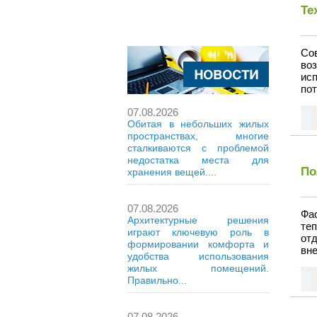
Те
Со
во
ис
пот
07.08.2026
Обитая в небольших жилых
пространствах, многие
сталкиваются с проблемой
недостатка места для
По
хранения вещей....
07.08.2026
Фас
Архитектурные решения
теп
играют ключевую роль в
отд
формировании комфорта и
вне
удобства использования
жилых помещений.
Правильно...
07.08.2026