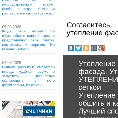
инфраструктурой встают
особенно остро. Компании
растут, серверов становится...
Согласитес
05.08.2026
утепление фас
Когда речь заходит об
обустройстве ванной, многие
представляют себе плитку,
сантехнику и зеркало. Но
именно мебель...
Утепление 
04.08.2026
Сильно разбитый смартфон
фасада. Ут
иногда удаётся временно
запустить и полностью
УТЕПЛЕНИЕ
скопировать с него
фотографии, контакты и...
сеткой
Утепление 
обшить и к
Лучший спо