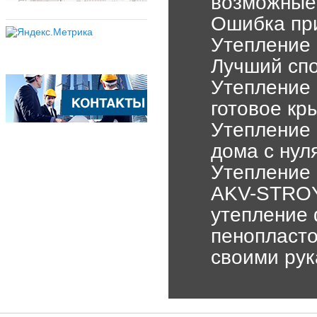
возможные
Ошибка при
Утепление 
Лучший спо
Утепление
готовое кр
Утепление 
дома с нул
Утепление 
AKV-STRO
утепление 
пенопласто
своими ру