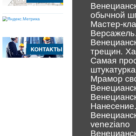
Венецианск
обычной шп
Мастер-кла
Версажель.
Венецианс
трещин. Ха
Самая прос
штукатурка
Мрамор св
Венецианск
Венецианск
Нанесение
Венецианск
veneziano
Венецианск