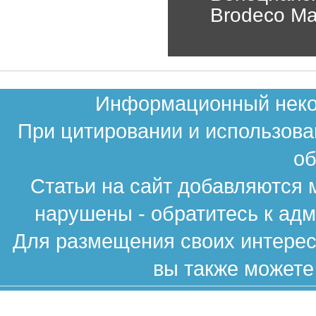
Brodeco Ma
Информационный неком
При цитировании и использова
об
Статьи на сайт добавляются 
нарушены - обратитесь к ад
Для размещения своих интересн
вы также можете