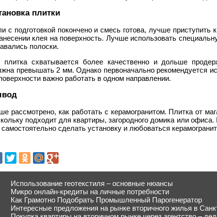
тановка плитки
и с подготовкой покончено и смесь готова, лучше приступить
нанесении клея на поверхность. Лучше использовать специальн
авались полоски.
к плитка схватывается более качественно и дольше продер
лжна превышать 2 мм. Однако первоначально рекомендуется ис
поверхности важно работать в одном направлении.
ывод
е рассмотрено, как работать с керамогранитом. Плитка от мага
кольку подходит для квартиры, загородного домика или офиса.
 самостоятельно сделать установку и любоваться керамогранит
Использование геотекстиля – основные нюансы
Микро онлайн-кредиты на личные потребности
Как Грамотно Подобрать Промышленный Парогенератор
Интересные предложения на рынке вторичного жилья в Санк
Покупка квартиры на вторичном рынке через агентство – де