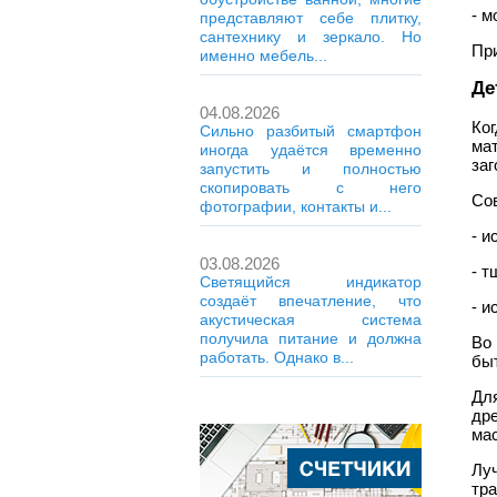
- м
представляют себе плитку,
сантехнику и зеркало. Но
При
именно мебель...
Де
04.08.2026
Ко
Сильно разбитый смартфон
ма
иногда удаётся временно
заг
запустить и полностью
скопировать с него
Со
фотографии, контакты и...
- и
03.08.2026
- 
Светящийся индикатор
создаёт впечатление, что
- и
акустическая система
получила питание и должна
Во
работать. Однако в...
быт
Для
др
мас
Лу
тра