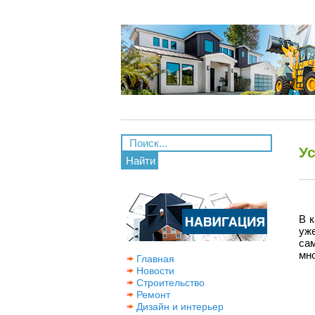
У
Найти
В 
уж
са
мно
Главная
Новости
Строительство
Ремонт
Дизайн и интерьер