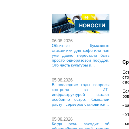
06.08.2026
Обычные бумажные
стаканчики для кофе или чая
уже давно перестали быть
просто одноразовой посудой.
Ср
Это часть культуры и...
Ес
сто
05.08.2026
сде
В последние годы вопросы
контроля за ИТ-
Ес
инфраструктурой встают
ров
особенно остро. Компании
растут, серверов становится...
- з
- 
05.08.2026
- м
Когда речь заходит об
обустройстве ванной, многие