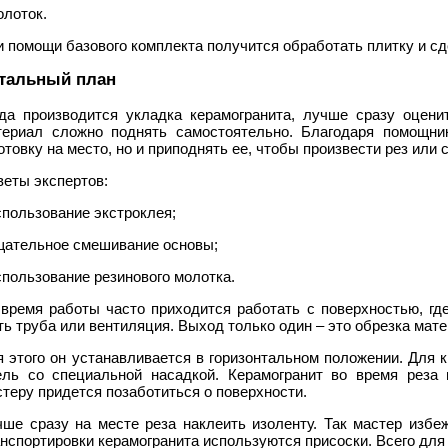
олоток.
 помощи базового комплекта получится обработать плитку и сд
тальный план
гда производится укладка керамогранита, лучше сразу оценит
териал сложно поднять самостоятельно. Благодаря помощник
отовку на место, но и приподнять ее, чтобы произвести рез или 
веты экспертов:
спользование экстроклея;
тщательное смешивание основы;
спользование резинового молотка.
 время работы часто приходится работать с поверхностью, гд
ь труба или вентиляция. Выход только один – это обрезка мате
 этого он устанавливается в горизонтальном положении. Для 
ель со специальной насадкой. Керамогранит во время реза 
теру придется позаботиться о поверхности.
чше сразу на месте реза наклеить изоленту. Так мастер избе
нспортировки керамогранита используются присоски. Всего для