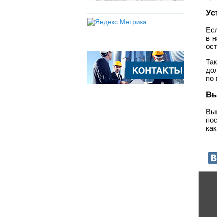
Ус
Есл
в 
ост
Та
до
по 
В
Выш
пос
как