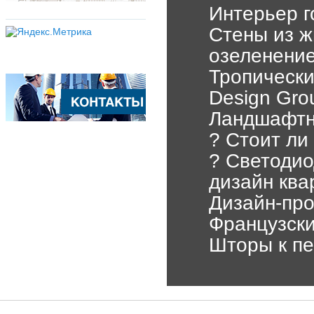
Интерьер г
Стены из ж
озеленени
Тропически
Design Gro
Ландшафтны
? Стоит ли
? Светодио
дизайн ква
Дизайн-про
Французски
Шторы к пе