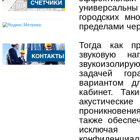
универсальн
городских мн
пределами чер
Тогда как п
звуковую н
звукоизолир
задачей гор
вариантом д
кабинет. Так
акустические
проникновени
также обеспе
исключая 
конфиденциа