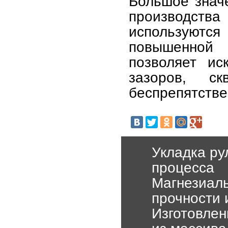
Большое знач
производс
используютс
повышенной 
позволяет ис
зазоров, с
беспрепятстве
Укладка ру
процесса
Магнезиаль
прочности 
Изготовлен