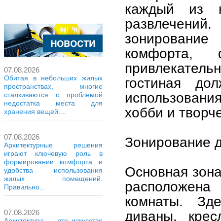
каждый из 
развлечени
зонировани
комфорта, 
привлекател
07.08.2026
Обитая в небольших жилых
гостиная до
пространствах, многие
использования
сталкиваются с проблемой
недостатка места для
хобби и творч
хранения вещей....
07.08.2026
Зонирование д
Архитектурные решения
играют ключевую роль в
формировании комфорта и
Основная зона
удобства использования
жилых помещений.
расположена
Правильно...
комнаты. Зд
диваны, крес
07.08.2026
Архитектура — это искусство