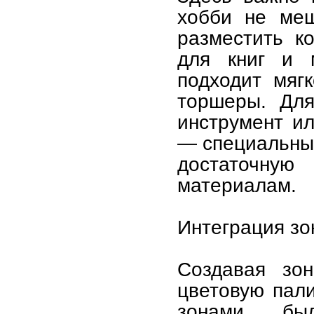
хобби не меш
разместить к
для книг и 
подходит мяг
торшеры. Для
инструмент ил
— специальные
достаточну
материалам.
Интеграция зо
Создавая зон
цветовую пал
зонами бы