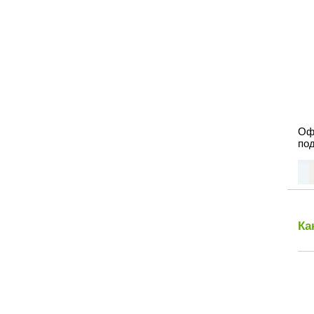
Оф
под
Ка