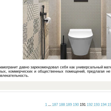
рамогранит давно зарекомендовал себя как универсальный мат
лых, коммерческих и общественных помещений, предлагая не 
ивлекательность.
1
...
187
188
189
190
191
192
193
194
1
Вперед
Назад