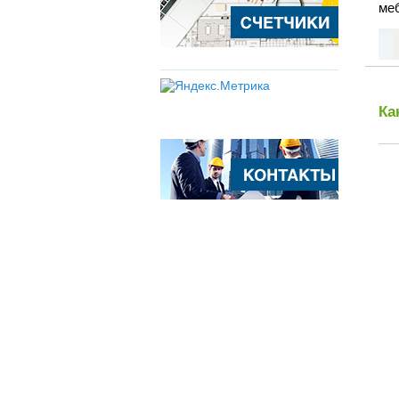
меб
Ка