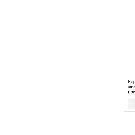
Ке
жи
пр