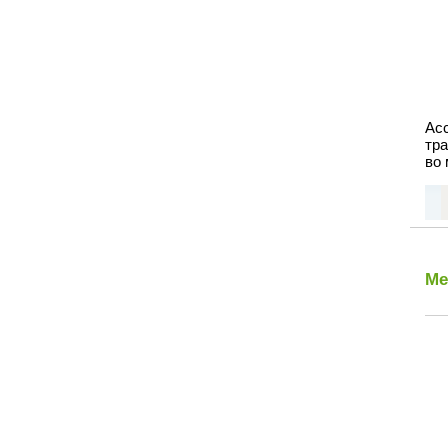
Ас
тр
во 
Ме