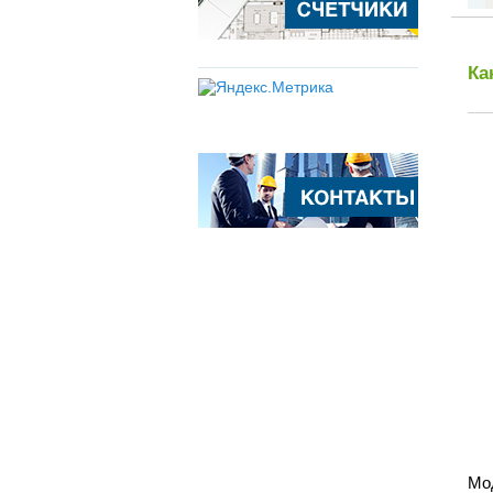
Ка
Мо