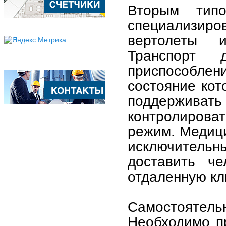
Вторым типо
специализиров
вертолеты 
Транспорт 
приспособлен
состояние кот
поддерживать
контролирова
режим. Медици
исключител
доставить че
отдаленную кл
Самостоятельн
Необходимо п