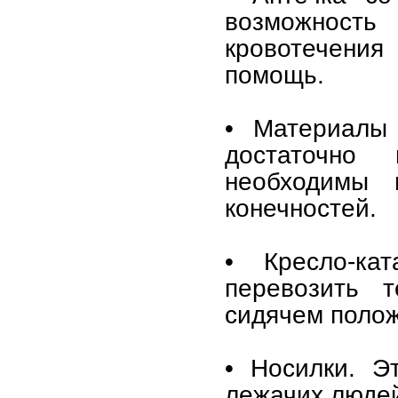
возможност
кровотечени
помощь.
• Материалы
достаточно
необходимы
конечностей.
• Кресло-ка
перевозить т
сидячем поло
• Носилки. Э
лежачих люде