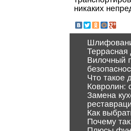
никаких непре
Шлифовани
Террасная 
Вилочный п
безопаснос
Что такое 
Ковролин: 
Замена кух
реставрац
Как выбрат
Почему так
Плюсы фун