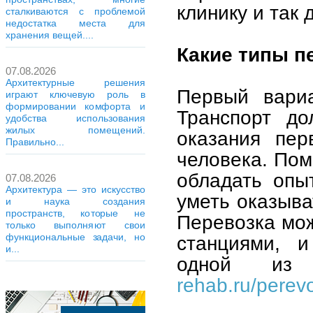
клинику и так 
сталкиваются с проблемой
недостатка места для
хранения вещей....
Какие типы п
07.08.2026
Архитектурные решения
Первый вариа
играют ключевую роль в
формировании комфорта и
Транспорт до
удобства использования
жилых помещений.
оказания пер
Правильно...
человека. Пом
обладать опы
07.08.2026
Архитектура — это искусство
уметь оказыва
и наука создания
пространств, которые не
Перевозка мож
только выполняют свои
функциональные задачи, но
станциями, и
и...
одной из
rehab.ru/perev