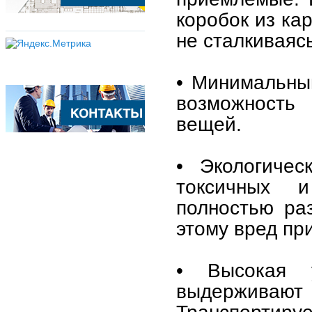
коробок из ка
не сталкиваяс
• Минимальный
возможность 
вещей.
• Экологичес
токсичных 
полностью ра
этому вред пр
• Высокая у
выдерживают 
Транспортир