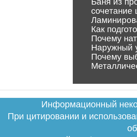
Баня из пр
сочетание 
Ламиниров
Как подгот
Почему нат
Наружный 
Почему выб
Металличес
Информационный неком
При цитировании и использова
об