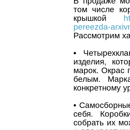
В продаже мо
том числе ко
крышкой
h
pereezda-arxivn
Рассмотрим ха
• Четырехкла
изделия, кот
марок. Окрас 
белым. Марка
конкретному у
• Самосборные
себя. Коробк
собрать их мо