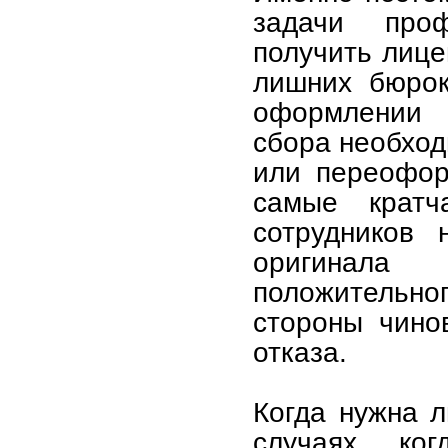
задачи проф
получить лице
лишних бюрок
оформлении з
сбора необход
или переофор
самые кратч
сотрудников 
оригинала 
положительног
стороны чино
отказа.
Когда нужна 
случаях, ко