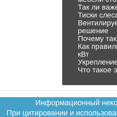
Так ли важ
Тиски слес
Вентилируе
решение
Почему так
Как правил
кВт
Укрепление
Что такое 
Информационный неком
При цитировании и использова