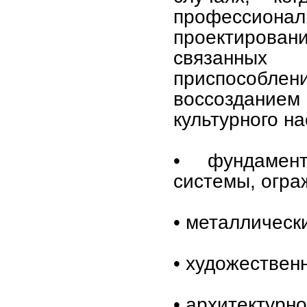
професси
проектирова
связанных
приспособлен
воссоздани
культурного на
• фундамент
системы, огра
• металлическ
• художествен
• архитектурн