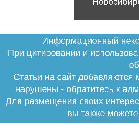
Новосибир
Информационный неком
При цитировании и использова
об
Статьи на сайт добавляются 
нарушены - обратитесь к ад
Для размещения своих интересн
вы также можете