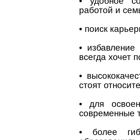
• удобное с
работой и сем
• поиск карьер
• избавление 
всегда хочет п
• высококаче
стоят относит
• для освоен
современные т
• более ги