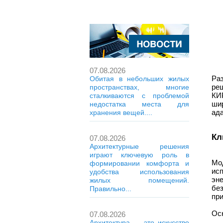
07.08.2026
Ра
Обитая в небольших жилых
ре
пространствах, многие
КИ
сталкиваются с проблемой
ши
недостатка места для
ад
хранения вещей....
Кл
07.08.2026
Архитектурные решения
играют ключевую роль в
Мо
формировании комфорта и
ис
удобства использования
эне
жилых помещений.
бе
Правильно...
при
Ос
07.08.2026
Архитектура — это искусство