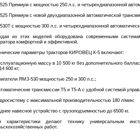
-525 Премиум с мощностью 250 л.с. и четырехдиапазонной авто
-525 Премиум с новой двухдиапазонной автоматической трансми
-530Т с мощностью 300 л.с. и четырехдиапазонной автоматическ
ждая из этих моделей оборудована современными системам
ератора комфортной и эффективной.
хнические параметры тракторов КИРОВЕЦ К-5 включают:
ксплуатационную массу в 10 500 кг без дополнительного балл
14 600 кг;
вигатели ЯМЗ-530 мощностью 250 и 300 л.с.;
автоматические трансмиссии Т5 и Т5-А с удобной системой уп
идросистему с максимальной производительностью 180 л/мин;
аднее навесное устройство с грузоподъемностью до 6500 кг.
и характеристики делают технику универсальным инс
ьскохозяйственных работ.