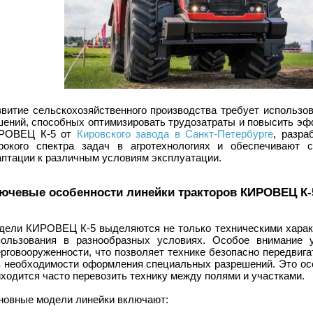
звитие сельскохозяйственного производства требует использо
шений, способных оптимизировать трудозатраты и повысить эф
РОВЕЦ К-5 от
Кировского завода в Санкт-Петербурге
, разра
рокого спектра задач в агротехнологиях и обеспечивают 
аптации к различным условиям эксплуатации.
ючевые особенности линейки тракторов КИРОВЕЦ К-
дели КИРОВЕЦ К-5 выделяются не только техническими характ
пользования в разнообразных условиях. Особое внимание 
рговооруженности, что позволяет технике безопасно передвиг
з необходимости оформления специальных разрешений. Это осо
ходится часто перевозить технику между полями и участками.
новные модели линейки включают: