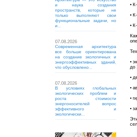
• К
и наука создания
пространств, которые не
• К
только выполняют свои
функциональные задачи, но
• К
и...
Ка
оп
07.08.2026
Современная архитектура
Те
все больше ориентирована
на создание экологичных и
• э
энергоэффективных зданий,
до 
что обусловлено...
• д
07.08.2026
• 
В условиях глобальных
экологических проблем и
• г
роста стоимости
энергоносителей вопрос
• з
эффективного и
экологически...
Эт
сел