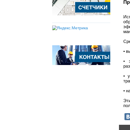
Пр
Ис
об
эф
ман
Сре
• 
• 
ра
• 
тр
• 
Эт
пол