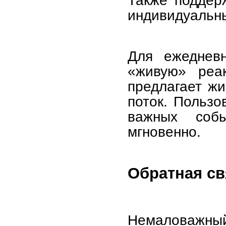
индивидуальны
Для ежедневн
«живую» реа
предлагает жи
поток. Пользо
важных соб
мгновенно.
Обратная св
Немаловажный