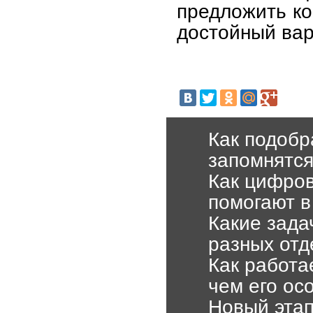
предложить к
достойный вар
Как подобр
запомнятс
Как цифро
помогают в
Какие зада
разных отд
Как работа
чем его ос
Новый эта