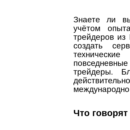
Знаете ли вы
учётом опыт
трейдеров из
создать сер
технически
повседневны
трейдеры. Б
действите
международно
Что говорят