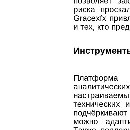
позволяет за
риска проска
Gracexfx прив
и тех, кто пре
Инструменты
Платформа 
аналитическ
настраиваем
технических 
подчёркивают 
можно адапти
Также поддер