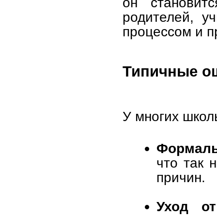
он становитс
родителей, у
процессом и п
Типичные о
У многих школ
Формаль
что так 
причин.
Уход о