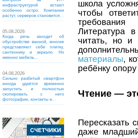
школа усложня
инфраструктурой встают
чтобы ответи
особенно остро. Компании
растут, серверов становится...
требования
Литература в
05.08.2026
Когда речь заходит об
читать, но и
обустройстве ванной, многие
представляют себе плитку,
дополнительн
сантехнику и зеркало. Но
материалы
, к
именно мебель...
ребёнку опору
04.08.2026
Сильно разбитый смартфон
иногда удаётся временно
запустить и полностью
Чтение — эт
скопировать с него
фотографии, контакты и...
Пересказать с
даже младший