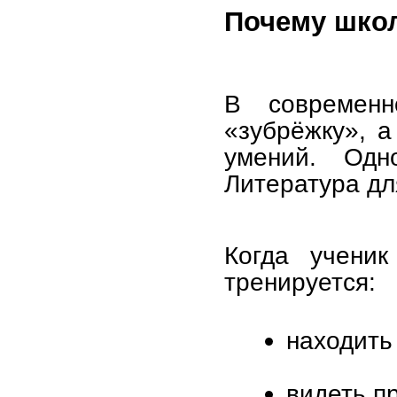
Почему школ
В современ
«зубрёжку», а
умений. Од
Литература дл
Когда ученик
тренируется:
находить
видеть п