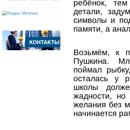
ребёнок, тем
детали, заду
символы и по
памяти, а ана
Возьмём, к п
Пушкина. Мл
поймал рыбку
осталась у р
школы долже
жадности, но
желания без м
начинается ра