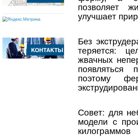
позволяет ж
улучшает прир
Без экструдер
теряется: ц
жвачных непе
появляться 
поэтому ф
экструдирован
Совет: для не
модели с про
килограммов 