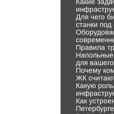
Какие зада
инфрастру
Для чего б
станки под
Оборудован
современн
Правила тр
Напольные 
для вашего
Почему ко
ЖК считаю
Какую рол
инфрастру
Как устрое
Петербурге