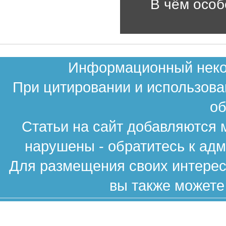
В чём особе
Информационный неком
При цитировании и использова
об
Статьи на сайт добавляются 
нарушены - обратитесь к ад
Для размещения своих интересн
вы также можете