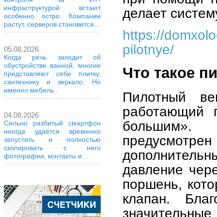
инфраструктурой встают
делает систем
особенно остро. Компании
растут, серверов становится...
https://domxolo
pilotnye/
05.08.2026
Когда речь заходит об
обустройстве ванной, многие
Что такое п
представляют себе плитку,
сантехнику и зеркало. Но
именно мебель...
Пилотный ве
работающий п
04.08.2026
большим». 
Сильно разбитый смартфон
иногда удаётся временно
предусмотр
запустить и полностью
скопировать с него
дополнительн
фотографии, контакты и...
давление чере
поршень, кото
клапан. Бла
значительные