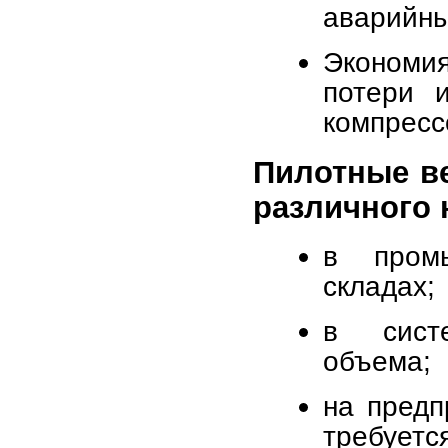
аварийны
Экономия
потери 
компресс
Пилотные в
различного 
в пром
складах;
в систе
объема;
на предп
требует