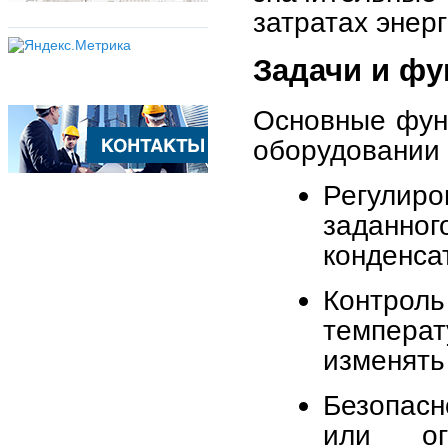
затратах энер
Задачи и фу
Основные фун
оборудовании
Регули
заданно
конденса
Контрол
темпера
изменять
Безопасн
или ог