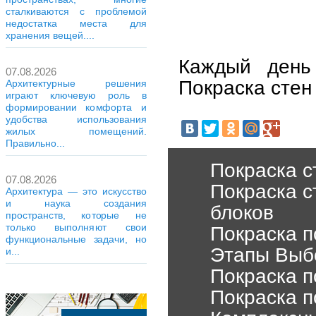
сталкиваются с проблемой
недостатка места для
хранения вещей....
Каждый день
07.08.2026
Покраска стен
Архитектурные решения
играют ключевую роль в
формировании комфорта и
удобства использования
жилых помещений.
Правильно...
Покраска с
07.08.2026
Покраска с
Архитектура — это искусство
и наука создания
блоков
пространств, которые не
только выполняют свои
Покраска п
функциональные задачи, но
Этапы Выб
и...
Покраска п
Покраска п