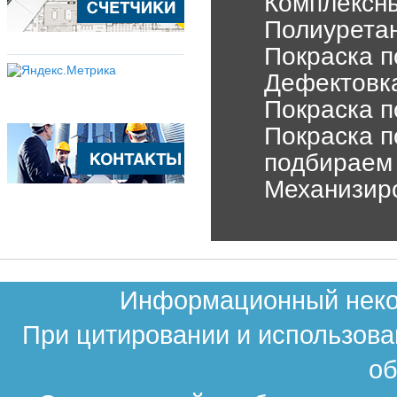
Комплексны
Полиурета
Покраска п
Дефектовка
Покраска п
Покраска п
подбираем 
Механизир
Информационный неком
При цитировании и использова
об