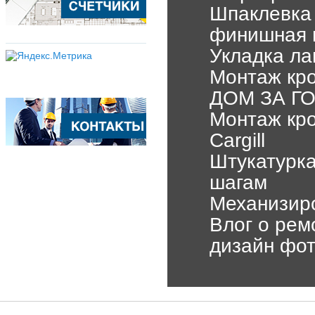
Шпаклевка 
финишная ш
Укладка ла
Монтаж кр
ДОМ ЗА ГО
Монтаж кро
Cargill
Штукатурка
шагам
Механизиро
Влог о рем
дизайн фот