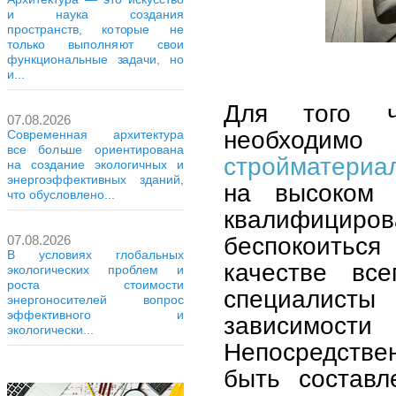
и наука создания
пространств, которые не
только выполняют свои
функциональные задачи, но
и...
Для того ч
07.08.2026
необходим
Современная архитектура
все больше ориентирована
стройматериа
на создание экологичных и
энергоэффективных зданий,
на высоком 
что обусловлено...
квалифицир
беспокоитьс
07.08.2026
В условиях глобальных
качестве вс
экологических проблем и
роста стоимости
специалисты 
энергоносителей вопрос
эффективного и
зависимос
экологически...
Непосредствен
быть составл