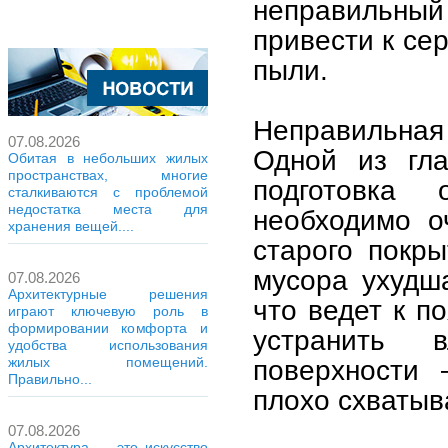
неправильны
привести к се
пыли.
Неправильная 
07.08.2026
Одной из гла
Обитая в небольших жилых
пространствах, многие
подготовка
сталкиваются с проблемой
недостатка места для
необходимо о
хранения вещей....
старого покр
мусора ухудш
07.08.2026
Архитектурные решения
что ведет к п
играют ключевую роль в
формировании комфорта и
устранить 
удобства использования
поверхности
жилых помещений.
Правильно...
плохо схватыв
07.08.2026
Архитектура — это искусство