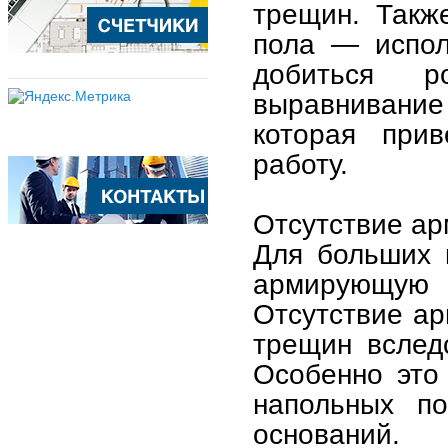
трещин. Такж
пола — испол
добиться р
выравнивание
которая прив
работу.
Отсутствие а
Для больших 
армирующую с
Отсутствие ар
трещин вследс
Особенно это
напольных п
оснований.