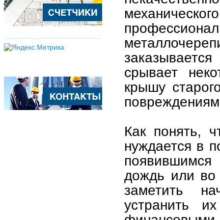
механическог
професси
металлоч
заказывается
срывает неко
крышу старог
повреждениям
Как понять, 
нуждается в п
появившимся
дождь или во 
заметить н
устранить и
финансовыми 