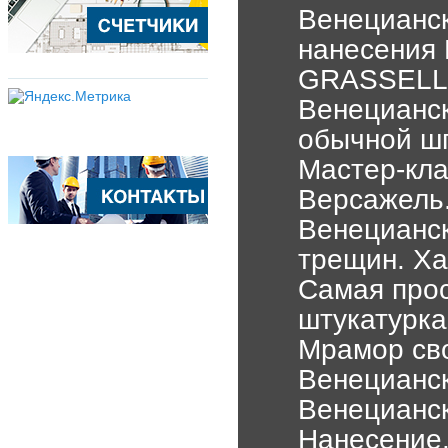
Венецианск
нанесения 
GRASSELL
Венецианск
обычной шп
Мастер-кла
Версажель.
Венецианс
трещин. Ха
Самая прос
штукатурка
Мрамор св
Венецианск
Венецианск
Нанесение