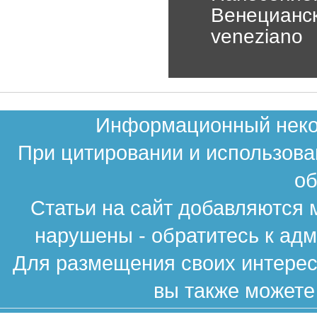
Венецианск
veneziano
Информационный неком
При цитировании и использова
об
Статьи на сайт добавляются 
нарушены - обратитесь к ад
Для размещения своих интересн
вы также можете