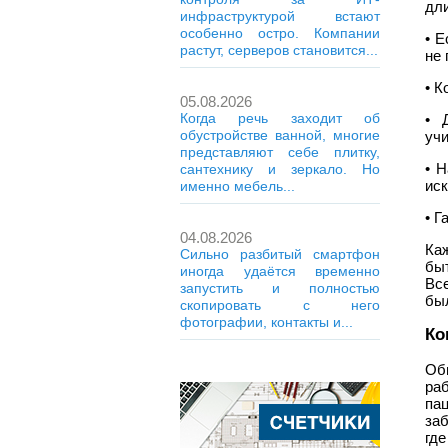
дли
инфраструктурой встают
особенно остро. Компании
• 
растут, серверов становится...
не 
• К
05.08.2026
Когда речь заходит об
• 
обустройстве ванной, многие
учи
представляют себе плитку,
• 
сантехнику и зеркало. Но
ис
именно мебель...
• Г
04.08.2026
Ка
Сильно разбитый смартфон
быт
иногда удаётся временно
Все
запустить и полностью
бы
скопировать с него
фотографии, контакты и...
Ко
Об
раб
па
заб
гд