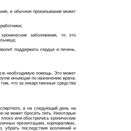
ания, и обычное прокапывание может
 работники;
хронические заболевания, то это
ельница;
зволит поддержать сердце и печень,
всю необходимую помощь. Это может
ругие инъекции по назначению врача.
 том, что за лекарственные средства
спиртного, а на следующий день на
ьно не может бросить пить. Некоторые
 плохо или обострились хронические
зличных презентациях, корпоративах,
ю, убрать последствия возлияний и