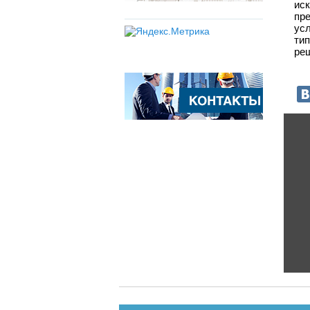
ис
пре
усл
ти
реш