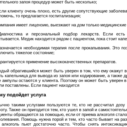
тельного запоя процедур может быть несколько;
Если клиенту очень плохо, есть другие сопутствующие заболев
помочь, то предлагается госпитализация;
омпания имеет лицензию, выезжают на дом только медицинские
Диагностика и персональный подбор лекарств. Если есть 
тывается. Медик находится рядом с пациентом, пока стоит кап
Назначается необходимая терапия после прокапывания. Это по
ключить тяжелое состояние;
арантируется применение высококачественных препаратов.
ждый обратившийся может быть уверен в том, что ему окажут 
ь капельница для вывода из запоя или кодирование, а также д
 ампулы остаются у клиента. Поэтому он может быть уверен в
ли поставлены. Если пациент находится
му подойдет услуга
ычно такими услугами пользуются те, кто не рассчитал дозу 
оту. Также он пригодится тем, кто ушел в запой и самостоятел
циенты обращаются за помощью, если от приема алкоголя стало
олевания. Помощь нужна порой и тем, кто часто бывает на ра
е алкоголь пьют достаточно часто. Чтобы снять интоксикаци