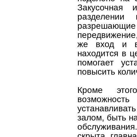
Закусочная 
разделении 
разрешающие 
передвижение,
же вход и в
находится в ц
помогает уст
повысить коли
Кроме этог
возможнос
устанавливат
залом, быть н
обслуживания
скрыта главн