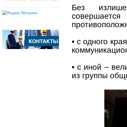
Без излише
совершаетс
противоположн
• с одного кр
коммуникацион
• с иной – ве
из группы общ