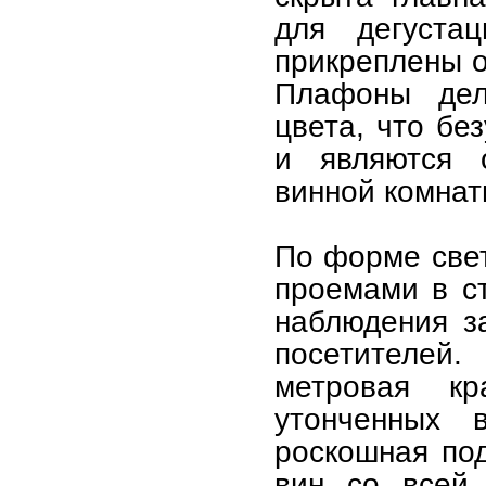
для дегуста
прикреплены 
Плафоны дел
цвета, что бе
и являются 
винной комнат
По форме све
проемами в ст
наблюдения з
посетителей
метровая кр
утонченных 
роскошная по
вин со всей 