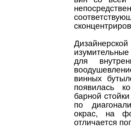
непосредст
соответств
сконцентриров
Дизайнерск
изумительные 
для внутрен
воодушевлен
винных бутыл
появилась к
барной стойки
по диагонал
окрас, на фо
отличается по