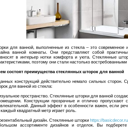
орки для ванной, выполненные из стекла – это современное 
зайна ванной комнаты. Они представляют собой практичны
ивносят в интерьер нотки комфорта и уюта. Стеклянные што
актеристиками, поэтому они стали настолько востребованными 
чем состоят преимущества стеклянных шторок для ванной
данных конструкций действительно немало сильных сторон. С
рок для ванной из стекла:
изуальное пространство. Стеклянные шторки для ванной созда
помещении. Конструкции прозрачные и отлично пропускают с
ивлекательной. Данный эффект в особенности важен, если реч
 каждый квадратный метр играет роль.
Презентабельный дизайн. Стеклянные шторки
https://basicdecor.r
большом ассортименте дизайнов и отделок. Вы подберете 