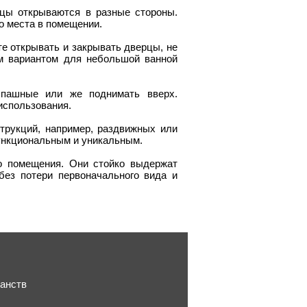
рцы открываются в разные стороны.
о места в помещении.
те открывать и закрывать дверцы, не
ым вариантом для небольшой ванной
спашные или же поднимать вверх.
использования.
трукций, например, раздвижных или
ункциональным и уникальным.
о помещения. Они стойко выдержат
ез потери первоначального вида и
ранств