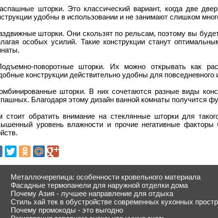
Распашные шторки. Это классический вариант, когда две две
струкции удобны в использовании и не занимают слишком мног
аздвижные шторки. Они скользят по рельсам, поэтому вы буде
илагая особых усилий. Такие конструкции станут оптимальн
мнаты.
Подъемно-поворотные шторки. Их можно открывать как ра
добные конструкции действительно удобны для повседневного 
Комбинированные шторки. В них сочетаются разные виды конс
спашных. Благодаря этому дизайн ванной комнаты получится ф
м стоит обратить внимание на стеклянные шторки для таког
вышенный уровень влажности и прочие негативные факторы б
йств.
Металлочерепица: особенности кровельного материала
Фасадные термопанели для наружной отделки дома
Почему Азия - лучшее направление для отдыха
Стиль хай тек в обустройстве современных кухонных прост
Почему промокоды - это выгодно