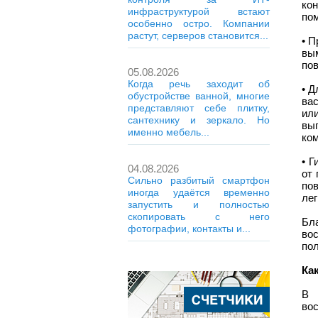
ко
инфраструктурой встают
по
особенно остро. Компании
растут, серверов становится...
• П
вы
пов
05.08.2026
Когда речь заходит об
• 
обустройстве ванной, многие
ва
представляют себе плитку,
или
сантехнику и зеркало. Но
вы
именно мебель...
ком
• Г
04.08.2026
от 
Сильно разбитый смартфон
по
иногда удаётся временно
лег
запустить и полностью
скопировать с него
Бл
фотографии, контакты и...
во
по
Ка
В 
во