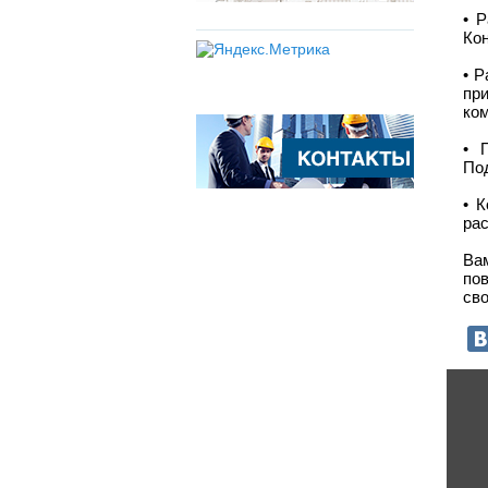
• 
Кон
• Р
пр
ко
• 
По
• 
ра
Ва
по
сво