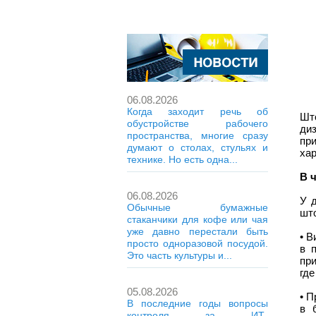
06.08.2026
Когда заходит речь об
Шт
обустройстве рабочего
ди
пространства, многие сразу
пр
думают о столах, стульях и
хар
технике. Но есть одна...
В 
06.08.2026
У 
Обычные бумажные
што
стаканчики для кофе или чая
уже давно перестали быть
• В
просто одноразовой посудой.
в 
Это часть культуры и...
пр
где
05.08.2026
• 
В последние годы вопросы
в 
контроля за ИТ-