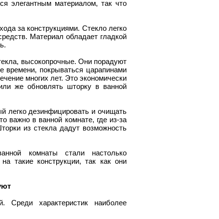
ся элегантным материалом, так что
хода за конструкциями. Стекло легко
средств. Материал обладает гладкой
ь.
текла, высокопрочные. Они порадуют
е времени, покрываться царапинами
течение многих лет. Это экономически
 или же обновлять шторку в ванной
рый легко дезинфицировать и очищать
то важно в ванной комнате, где из-за
торки из стекла дадут возможность
анной комнаты стали настолько
на такие конструкции, так как они
уют
. Среди характеристик наиболее