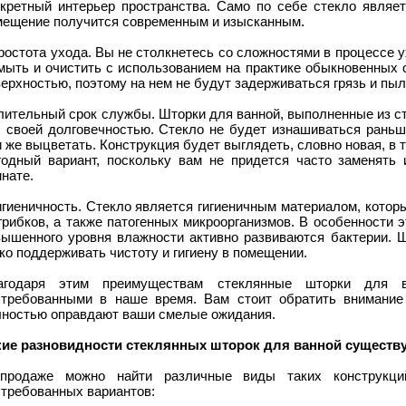
нкретный интерьер пространства. Само по себе стекло являет
мещение получится современным и изысканным.
ростота ухода. Вы не столкнетесь со сложностями в процессе у
мыть и очистить с использованием на практике обыкновенных 
ерхностью, поэтому на нем не будут задерживаться грязь и пыл
Длительный срок службы. Шторки для ванной, выполненные из с
с своей долговечностью. Стекло не будет изнашиваться раньш
 же выцветать. Конструкция будет выглядеть, словно новая, в 
годный вариант, поскольку вам не придется часто заменять
нате.
игиеничность. Стекло является гигиеничным материалом, кото
грибков, а также патогенных микроорганизмов. В особенности э
вышенного уровня влажности активно развиваются бактерии. Ш
ко поддерживать чистоту и гигиену в помещении.
агодаря этим преимуществам стеклянные шторки для в
стребованными в наше время. Вам стоит обратить внимание 
лностью оправдают ваши смелые ожидания.
кие разновидности стеклянных шторок для ванной существ
продаже можно найти различные виды таких конструкций
стребованных вариантов: